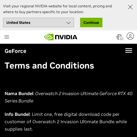
Visit your regional NVIDIA website for local content, pricing and
where to buy partners specific to your location.
Continue
Skip
to
ID
main
GeForce
content
Terms and Conditions
Nama Bundel
: Overwatch 2 Invasion Ultimate GeForce RTX 40
Series Bundle
Info Bundel
: Limit one, free digital download code per
customer of Overwatch 2 Invasion Ultimate Bundle while
supplies last.