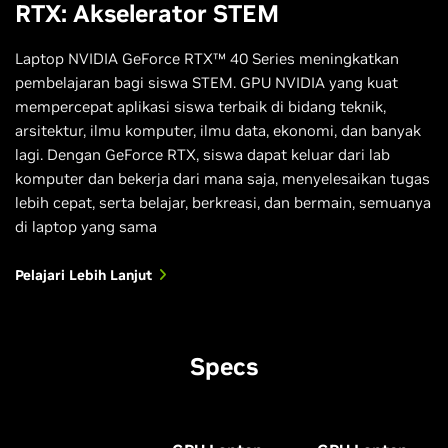
resolutions. Plus, access exclusive
RTX: Akselerator STEM
optimizations and AI effects in your
See the Future of 3D Design
favorite broadcasting apps and give
Laptop NVIDIA GeForce RTX™ 40 Series meningkatkan
your audience your best—every time.
pembelajaran bagi siswa STEM. GPU NVIDIA yang kuat
mempercepat aplikasi siswa terbaik di bidang teknik,
Improve Your Live Stream Quality
arsitektur, ilmu komputer, ilmu data, ekonomi, dan banyak
lagi. Dengan GeForce RTX, siswa dapat keluar dari lab
komputer dan bekerja dari mana saja, menyelesaikan tugas
lebih cepat, serta belajar, berkreasi, dan bermain, semuanya
di laptop yang sama
Pelajari Lebih Lanjut
Specs