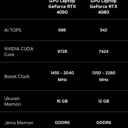
GPU Laptop
GPU Laptop
GeForce RTX
GeForce RTX
4090
4080
AI TOPS
686
542
NVIDIA CUDA
9728
7424
Core
1455 - 2040
1350 - 2280
Boost Clock
MHz
MHz
Ukuran
16 GB
12 GB
Memori
Jenis Memori
GDDR6
GDDR6