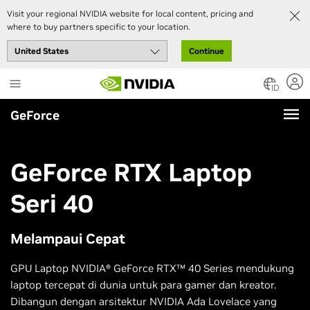
Visit your regional NVIDIA website for local content, pricing and
where to buy partners specific to your location.
Continue
Skip
to
ID
main
GeForce
content
GeForce RTX
Laptop
Seri 40
Melampaui Cepat
GPU Laptop NVIDIA® GeForce RTX™ 40 Series mendukung
laptop tercepat di dunia untuk para gamer dan kreator.
Dibangun dengan arsitektur NVIDIA Ada Lovelace yang