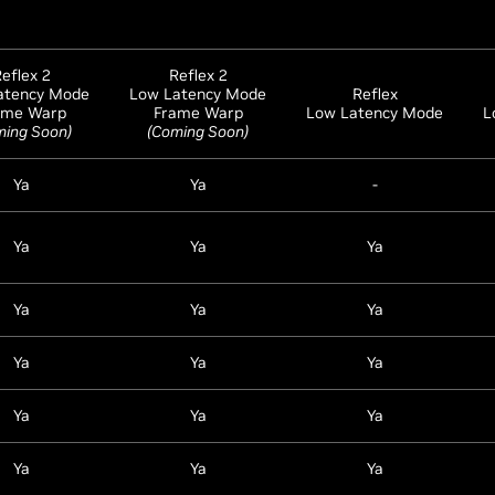
eflex 2
Reflex 2
atency Mode
Low Latency Mode
Reflex
ame Warp
Frame Warp
Low Latency Mode
L
ming Soon)
(Coming Soon)
Ya
Ya
-
Ya
Ya
Ya
Ya
Ya
Ya
Ya
Ya
Ya
Ya
Ya
Ya
Ya
Ya
Ya