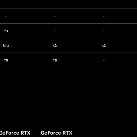
-
-
-
Ya
-
-
8.6
7.5
7.5
Ya
Ya
-
GeForce RTX
GeForce RTX