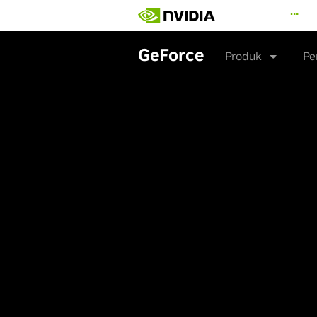
Skip
…
to
main
content
GeForce
Produk
Pe