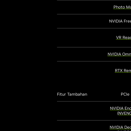
Photo M
NVIDIA Fre
VR Rea
NVIDIA Omn
RTX Rem
Fitur Tambahan
PCIe
NVIDIA En
(NVENC
NVIDIA De