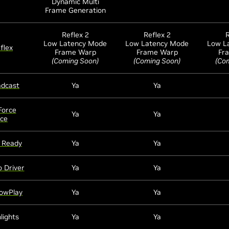
Dynamic Multi
Frame Generation
Reflex 2
Reflex 2
R
Low Latency Mode
Low Latency Mode
Low L
flex
Frame Warp
Frame Warp
Fr
(Coming Soon)
(Coming Soon)
(Co
adcast
Ya
Ya
Force
Ya
Ya
nce
 Ready
Ya
Ya
 Driver
Ya
Ya
owPlay
Ya
Ya
lights
Ya
Ya