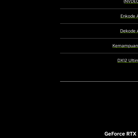
(NVDEC
Enkode 
Dekode 
Kemampuan
DX12 Ulti
GeForce RTX