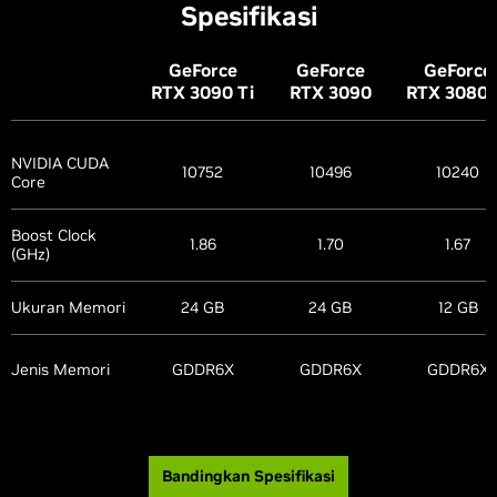
Spesifikasi
G
eForce
G
eForce
G
eForce
RTX 3090
Ti
RTX 3090
RTX 3080
NVIDIA CUDA
10752
10496
10240
Core
Boost Clock
1.86
1.70
1.67
(GHz)
Ukuran Memori
24 GB
24 GB
12 GB
Jenis Memori
GDDR6X
GDDR6X
GDDR6X
Bandingkan Spesifikasi