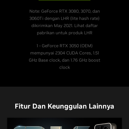
Note: GeForce RTX 3080, 3070, dan
3060Ti dengan LHR (lite hash rate)
dikirimkan May 2021. Lihat daftar
pabrikan untuk produk LHR
1 - GeForce RTX 3050 (OEM)
mempunyai 2304 CUDA Cores, 1.51
GHz Base clock, dan 1.76 GHz boost
clock
Fitur Dan Keunggulan Lainnya