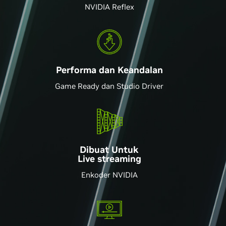
NVIDIA Reflex
Performa dan Keandalan
Game Ready dan Studio Driver
Dibuat Untuk
Live streaming
Enkoder NVIDIA