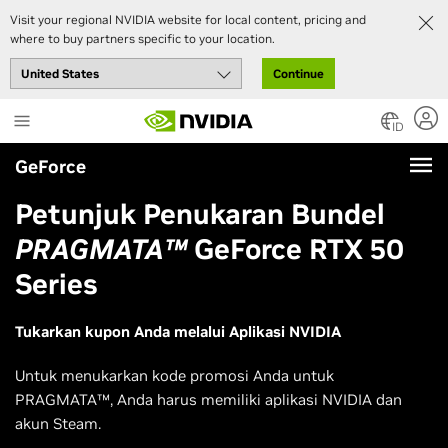
Visit your regional NVIDIA website for local content, pricing and
where to buy partners specific to your location.
Continue
Skip
to
ID
main
GeForce
content
Petunjuk Penukaran Bundel
PRAGMATA™
GeForce RTX 50
Series
Tukarkan kupon Anda melalui Aplikasi NVIDIA
Untuk menukarkan kode promosi Anda untuk
PRAGMATA™, Anda harus memiliki aplikasi NVIDIA dan
akun Steam.