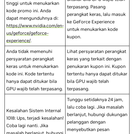
tinggi untuk menukarkan
terpasang. Pasang
kode promo ini. Anda
perangkat keras, lalu masuk
dapat mengunduhnya di:
ke GeForce Experience
https://www.nvidia.com/en-
untuk menukarkan kode
us/geforce/geforce-
kupon.
experience/
.
Anda tidak memenuhi
Lihat persyaratan perangkat
persyaratan perangkat
keras yang terkait dengan
keras untuk menukarkan
penukaran kupon ini. Kupon
kode ini. Kode tertentu
tertentu hanya dapat ditukar
hanya dapat ditukar bila
bila GPU wajib telah
GPU wajib telah terpasang.
terpasang.
Tunggu setidaknya 24 jam,
lalu coba lagi. Jika masalah
Kesalahan Sistem Internal
berlanjut, hubungi dukungan
1018: Ups, terjadi kesalahan!
pelanggan dengan
Coba lagi nanti. Jika
menyebutkan pesan
masalah berlanjut, hubungi