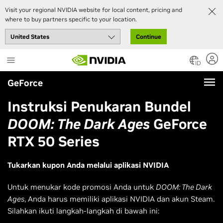
Visit your regional NVIDIA website for local content, pricing and
where to buy partners specific to your location.
Continue
Skip
to
ID
main
GeForce
content
Instruksi Penukaran Bundel
DOOM: The Dark Ages
GeForce
RTX 50 Series
Tukarkan kupon Anda melalui aplikasi NVIDIA
Untuk menukar kode promosi Anda untuk
DOOM: The Dark
Ages
, Anda harus memiliki aplikasi NVIDIA dan akun Steam.
Silahkan ikuti langkah-langkah di bawah ini: