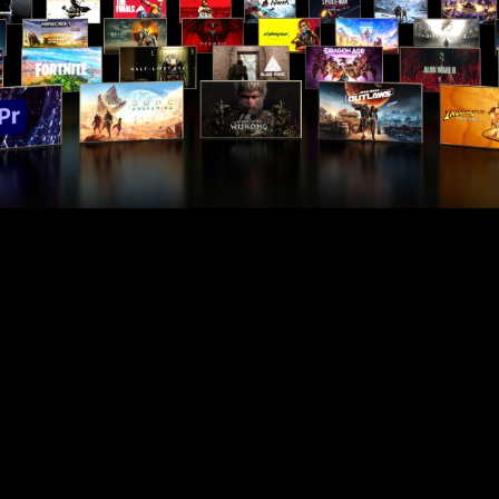
Performa Relatif dibandingkan GPU Laptop RTX
3070
GPU TGP 100W, 1440p, DLSS Super Resolusi, dan DLSS
Rekonstruksi Sinar pada 30, 40, dan 50 Series, Frame Gen pada 40
Series. Multi Frame Gen (4X Mode) pada Seri 50. Battlefield 6
dengan Ultra Preset, DOOM: The Dark Ages dengan Ultra Preset
dan Texture Pool Size 1536, Borderlands 4 dengan Preset Tinggi.