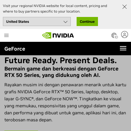
Visit your regional NVIDIA website for local content, pricing and
where to buy partners specific to your location.
Continue
Skip
to
ID
main
GeForce
content
Future Ready. Present Deals.
Bermain game dan berkreasi dengan GeForce
RTX 50 Series, yang didukung oleh AI.
Rayakan musim ini dengan penawaran menarik untuk kartu
grafis NVIDIA GeForce RTX™ 50 Series, laptop, desktop,
layar
G-SYNC®
, dan GeForce NOW™. Tingkatkan ke visual
yang memukau, responsivitas yang unggul dalam game,
dan performa yang dibuat untuk game, aplikasi hari ini, dan
terobosan masa depan.