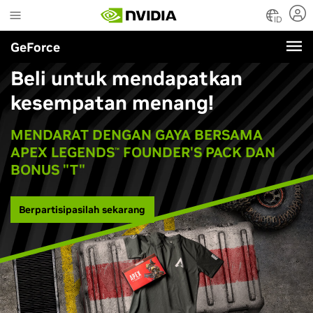
Skip
to
ID
main
GeForce
content
Beli untuk mendapatkan
kesempatan menang!
MENDARAT DENGAN GAYA BERSAMA
APEX LEGENDS
FOUNDER'S PACK DAN
™
BONUS "T"
Berpartisipasilah sekarang