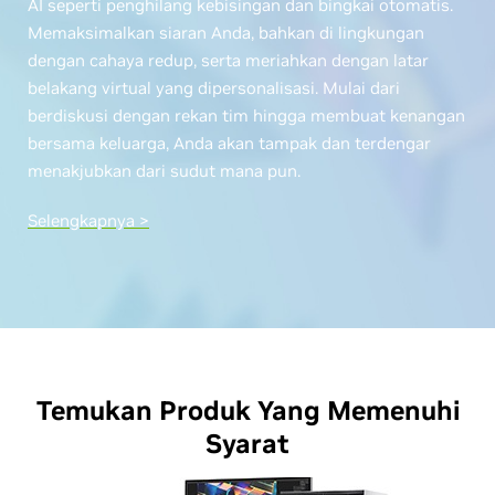
AI seperti penghilang kebisingan dan bingkai otomatis.
Memaksimalkan siaran Anda, bahkan di lingkungan
dengan cahaya redup, serta meriahkan dengan latar
belakang virtual yang dipersonalisasi. Mulai dari
berdiskusi dengan rekan tim hingga membuat kenangan
bersama keluarga, Anda akan tampak dan terdengar
menakjubkan dari sudut mana pun.
Selengkapnya >
Temukan Produk Yang Memenuhi
Syarat