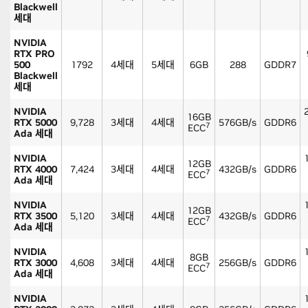
Blackwell
세대
NVIDIA
RTX PRO
500
1792
4세대
5세대
6GB
288
GDDR7
Blackwell
세대
NVIDIA
16GB
RTX 5000
9,728
3세대
4세대
576GB/s
GDDR6
7
ECC
Ada 세대
NVIDIA
12GB
RTX 4000
7,424
3세대
4세대
432GB/s
GDDR6
7
ECC
Ada 세대
NVIDIA
12GB
RTX 3500
5,120
3세대
4세대
432GB/s
GDDR6
7
ECC
Ada 세대
NVIDIA
8GB
RTX 3000
4,608
3세대
4세대
256GB/s
GDDR6
7
ECC
Ada 세대
NVIDIA