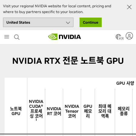
Visit your regional NVIDIA website for local content, pricing and
where to buy partners specific to your location.
Continue
Skip
to
KR
main
content
NVIDIA RTX 전문 노트북 GPU
GPU 사양
NVIDIA
CUDA®
NVIDIA
GPU
최대 메
노트북
NVIDIA
메모리
프로세
Tensor
메모
모리 대
GPU
RT 코어
종류
싱 코어
코어
리
역폭
1