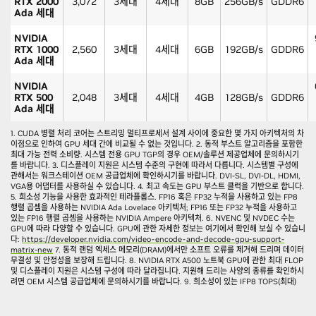
RTX 2000
3,072
3세대
4세대
8GB
256GB/s
GDDR6
Ada 세대
NVIDIA
RTX 1000
2,560
3세대
4세대
6GB
192GB/s
GDDR6
Ada 세대
NVIDIA
RTX 500
2,048
3세대
4세대
4GB
128GB/s
GDDR6
Ada 세대
1. CUDA 병렬 처리 코어는 스트리밍 멀티프로세서 설계 사이에 중요한 몇 가지 아키텍처의 차
이점으로 인하여 GPU 세대 간에 비교될 수 없는 것입니다. 2. 동적 부스트 알고리즘을 포함한
최대 가능 전력 소비량. 시스템 전용 GPU TGP의 경우 OEM/솔루션 제공업체에 문의하시기
를 바랍니다. 3. 디스플레이 지원은 시스템 수준의 구현에 따라서 다릅니다. 시스템별 구성에
관해서는 워크스테이션 OEM 공급업체에 확인하시기를 바랍니다. DVI-SL, DVI-DL, HDMI,
VGA용 어댑터를 사용하실 수 있습니다. 4. 최고 속도는 GPU 부스트 클럭을 기반으로 합니다.
5. 희소성 기능을 사용한 효과적인 테라플롭스. FP16 혹은 FP32 누적을 사용하고 있는 FP8
행렬 곱셈을 사용하는 NVIDIA Ada Lovelace 아키텍처; FP16 또는 FP32 누적을 사용하고
있는 FP16 행렬 곱셈을 사용하는 NVIDIA Ampere 아키텍처. 6. NVENC 및 NVDEC 수는
GPU에 따라 다양할 수 있습니다. GPU에 관한 자세한 정보는 여기에서 확인해 보실 수 있습니
다:
https://developer.nvidia.com/video-encode-and-decode-gpu-support-
matrix-new
7. 동적 랜덤 엑세스 메모리(DRAM)에서만 소프트 오류를 제거해 드리며 데이터
무결성 및 안정성을 보장해 드립니다. 8. NVIDIA RTX A500 노트북 GPU에 관한 최대 FLOP
및 디스플레이 지원은 시스템 구성에 따라 달라집니다. 지원해 드리는 사양의 종류를 확인하시
려면 OEM 시스템 공급업체에 문의하시기를 바랍니다. 9. 희소성이 있는 IFP8 TOPS(최대)