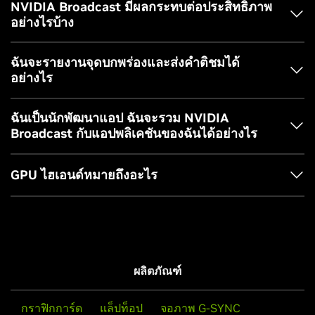
Voice
ที่รองรับ NVIDIA GeForce GTX GPUอย่างไรก็ตาม ไมล์
NVIDIA Broadcast มีผลกระทบต่อประสิทธิภาพ
ตามชุมชน RTX Voice และอื่น ๆนอกจากนี้ยังมีคุณสมบัติพื้นหลัง
อย่างไรบ้าง
สะสมของคุณอาจแตกต่างกันไปหากใช้การ์ดรุ่นเก่า
เสมือนจริงและกรอบอัตโนมัติที่ได้รับความช่วยเหลือจาก AI
โปรดทราบว่า Studio Voice ถูกออกแบบมาเพื่อยกระดับคุณภาพ
ฉันจะรายงานจุดบกพร่องและส่งคำติชมได้
ไมโครโฟน ของคุณให้ดียิ่งขึ้น และมีจุดประสงค์เพื่อใช้สำหรับกา
อย่างไร
รสตรีมสดที่ไม่ใช่เกม (เช่น การสนทนาทั่วไป) การประชุมทาง
วิดีโอ หรือการสร้างคอนเทนต์ ฟีเจอร์นี้ต้องการทรัพยากร GPU
บนแอป NVIDIA Broadcast ให้คลิกที่ปุ่ม “ข้อเสนอแนะ” ที่มุมซ้าย
ฉันเป็นนักพัฒนาแอป ฉันจะรวม NVIDIA
ค่อนข้างมาก ดังนั้นจึงไม่แนะนำให้ใช้ขณะเล่นเกมหรือใช้งาน
บนของแอป
Broadcast กับแอปพลิเคชันของฉันได้อย่างไร
แอปพลิเคชันที่ใช้ GPU อย่างหนัก
นักพัฒนาที่สนใจผสานรวมเทคโนโลยี NVIDIA Broadcast เข้ากับ
หากคุณพบปัญหาประสิทธิภาพใด ๆ เราแนะนำให้ปิดเอฟเฟ็กต์ที่
GPU ไฮเอนด์หมายถึงอะไร
แอปพลิเคชันของตน สามารถเข้าถึง NVIDIA AI for Media SDK
คุณไม่ได้ใช้ในเวลานั้น และลดความละเอียดของกล้องและ/หรือ
ได้จากเว็บไซต์สำหรับนักพัฒนาของเรา:
อัตราเฟรม
GeForce RTX 4080, 5070 หรือสูงกว่า
developer.nvidia.com/topics/ai/generative-ai/ai-for-media
เอฟเฟ็กต์ Studio Voice เหมาะสำหรับใช้งานที่ไม่เกี่ยวข้องกับการ
เล่นเกม (เช่น การแชทสด การประชุมทางวิดีโอ และการสร้างคอน
ผลิตภัณฑ์
เทนต์)
กราฟิกการ์ด
แล็ปท็อป
จอภาพ G-SYNC