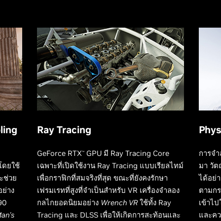
ling
Ray Tracing
Phy
GeForce RTX
GPU มี Ray Tracing Core
การจำล
™
โดยใช้
เฉพาะที่เปิดใช้งาน Ray Tracing แบบเรียลไทม์
มา วัต
ะช่วย
เพื่อกราฟิกที่สมจริงที่สุด ขณะที่ยังคงรักษา
ได้อย่
อย่าง
เฟรมเรทที่สูงที่จำเป็นสำหรับ VR เครื่องจำลอง
ตามกร
90
กลไกยอดนิยมอย่าง
Wrench VR
ใช้ทั้ง Ray
เข้าไป
an's
Tracing และ DLSS เพื่อให้เกิดการสะท้อนและ
และควา