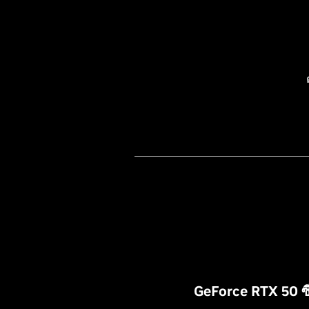
G
eForce RTX 50 ซี