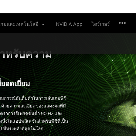
เกมและเทคโนโลยี
ไดร์เวอร์
NVIDIA App
ำหรับความ
่ยอดเยี่ยม
บการณ์อันดื่มด่ำในการเล่นเกมพีซี
าก ด้วยความละเอียดของแสดงผลที่มี
 อัตราการรีเฟรชขั้นต่ำ 90 Hz และ
นึ่งในแอปพลิเคชันสำหรับพีซีที่เป็น
U ที่ทรงพลังที่สุดในโลก