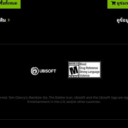
ื้อทั้งหมด
ดูช่อง
เติม
ดูข้อม
rved. Tom Clancy’s, Rainbow Six, The Soldier Icon, Ubisoft and the Ubisoft logo are re
Entertainment in the U.S. and/or other countries.