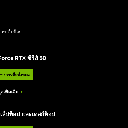
และแล็ปท็อป
Force RTX ซีรีส์ 50
ทางการซื้อทั้งหมด
ูลเพิ่มเติม
ล็ปท็อป และเดสก์ท็อป