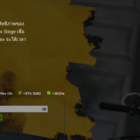
สิทธิภาพของ
Siege เพื่อ
lex จะให้เวลา
flex ON
+RTX 3080
+360Hz
28
6