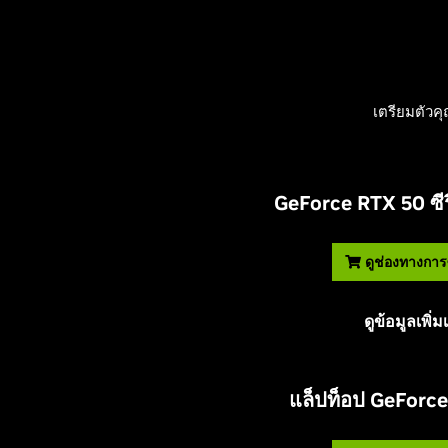
เตรียมตัวค
G
eForce RTX 50 ซีร
ดูช่องทางการซ
ดูข้อมูลเพิ่ม
แล็ปท็อป
G
eForce 