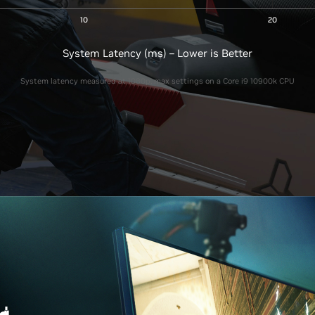
10
20
System Latency (ms) – Lower is Better
System latency measured at 1080p, max settings on a Core i9 10900k CPU