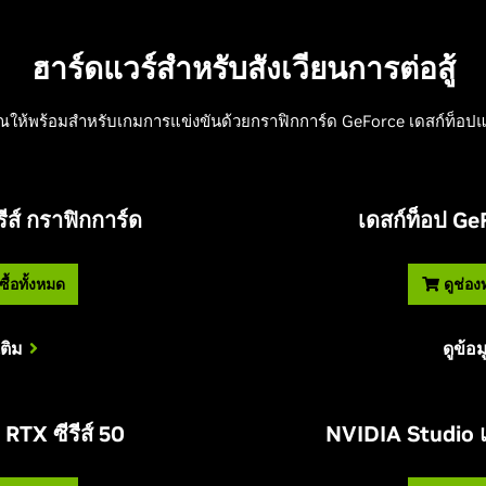
ฮาร์ดแวร์สำหรับสังเวียนการต่อสู้
ุณให้พร้อมสำหรับเกมการแข่งขันด้วยกราฟิกการ์ด GeForce เดสก์ท็อป
ีส์ กราฟิกการ์ด
เดสก์ท็อป
G
e
ื้อทั้งหมด
ดูช่อง
เติม
ดูข้อม
RTX ซีรีส์ 50
NVIDIA Studio แ