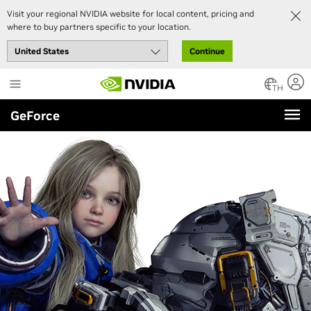
Visit your regional NVIDIA website for local content, pricing and
where to buy partners specific to your location.
Continue
Skip
to
TH
main
GeForce
content