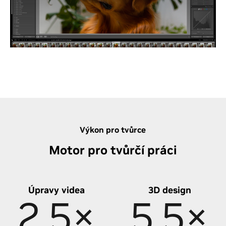
a funkce AI – začneš s RAW a skončíš s wow.
Všechny fotky si teď můžeš nechat zpracovat naráz
pomocí dávkového upravování na grafické kartě,
o detailní úpravy se ti pak postará generativní AI
s akcelerací RTX. Ušetříš tak hodiny času a posuneš
svoje úpravy fotek na novou úroveň.
Vyzkoušej si bleskovou úpravu fotek
Výkon pro tvůrce
Motor pro tvůrčí práci
Úpravy videa
3D design
2,5×
5,5×