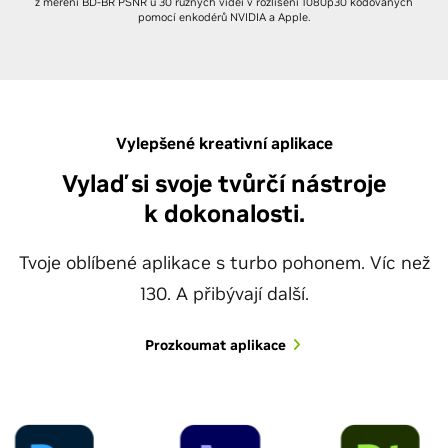
z měření BD-BR PSNR u 30 různých videí v rozlišení 1080p30 kódovaných
pomocí enkodérů NVIDIA a Apple.
Vylepšené kreativní aplikace
Vylaď si svoje tvůrčí nástroje
k dokonalosti.
Tvoje oblíbené aplikace s turbo pohonem. Víc než
130. A přibývají další.
Prozkoumat aplikace