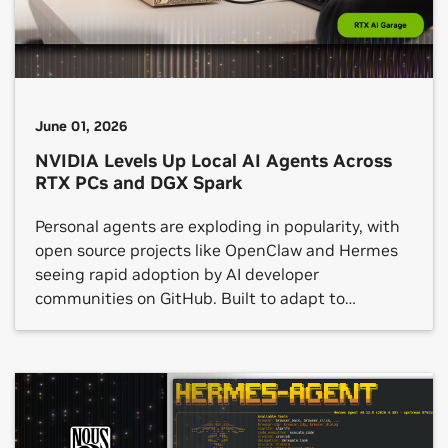
June 01, 2026
NVIDIA Levels Up Local AI Agents Across
RTX PCs and DGX Spark
Personal agents are exploding in popularity, with
open source projects like OpenClaw and Hermes
seeing rapid adoption by AI developer
communities on GitHub. Built to adapt to
individual preferences and workflows, these
agents can interact with applications, generate
content, automate repetitive processes and
manage multi-step tasks — all while running
locally on device. Today at […]