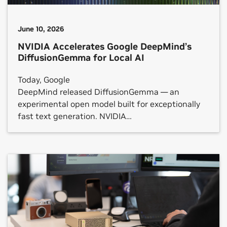
June 10, 2026
NVIDIA Accelerates Google DeepMind’s
DiffusionGemma for Local AI
Today, Google
DeepMind released DiffusionGemma — an
experimental open model built for exceptionally
fast text generation. NVIDIA
has optimized DiffusionGemma to run even faster
across NVIDIA GeForce RTX GPUs, the NVIDIA RTX
PRO platform and NVIDIA DGX Spark systems,
from local PCs to the cloud. Rather
than generating text one word at a time,
DiffusionGemma generates multiple words
in parallel to output whole blocks of text, opening
a new, low-latency frontier for the kind of single-
user workloads that developers, […]