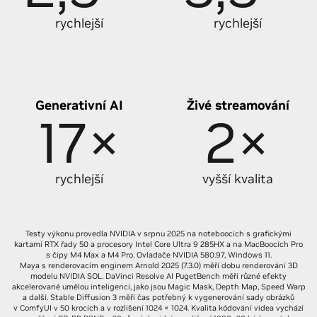
rychlejší
rychlejší
Generativní AI
Živé streamování
17×
2×
rychlejší
vyšší kvalita
Testy výkonu provedla NVIDIA v srpnu 2025 na noteboocích s grafickými
kartami RTX řady 50 a procesory Intel Core Ultra 9 285HX a na MacBoocích Pro
s čipy M4 Max a M4 Pro. Ovladače NVIDIA 580.97, Windows 11.
Maya s renderovacím enginem Arnold 2025 (7.3.0) měří dobu renderování 3D
modelu NVIDIA SOL. DaVinci Resolve AI PugetBench měří různé efekty
akcelerované umělou inteligencí, jako jsou Magic Mask, Depth Map, Speed Warp
a další. Stable Diffusion 3 měří čas potřebný k vygenerování sady obrázků
v ComfyUI v 50 krocích a v rozlišení 1024 × 1024. Kvalita kódování videa vychází