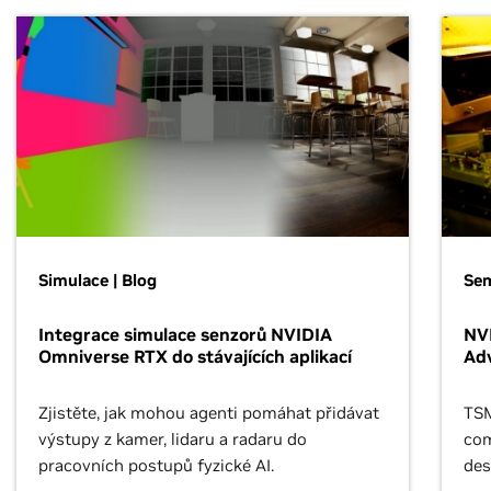
Simulace | Blog
Se
Integrace simulace senzorů NVIDIA
NVI
Omniverse RTX do stávajících aplikací
Ad
Zjistěte, jak mohou agenti pomáhat přidávat
TSM
výstupy z kamer, lidaru a radaru do
com
pracovních postupů fyzické AI.
des