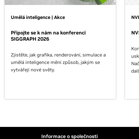
Umělá inteligence | Akce
NVI
Připojte se k nám na konferenci
NVI
SIGGRAPH 2026
Kon
Zjistěte, jak grafika, renderování, simulace a
usk
umělá inteligence mění způsob, jakým se
Nač
vytvářejí nové světy.
dal
Informace o společnosti