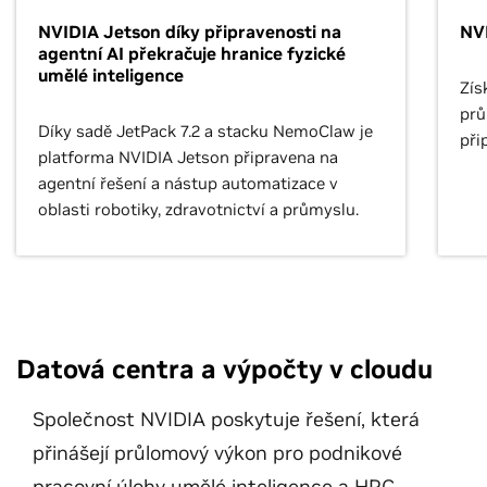
NVIDIA Jetson díky připravenosti na
NV
agentní AI překračuje hranice fyzické
umělé inteligence
Zís
prů
Díky sadě JetPack 7.2 a stacku NemoClaw je
při
platforma NVIDIA Jetson připravena na
agentní řešení a nástup automatizace v
oblasti robotiky, zdravotnictví a průmyslu.
Datová centra a výpočty v cloudu
Společnost NVIDIA poskytuje řešení, která
přinášejí průlomový výkon pro podnikové
pracovní úlohy umělé inteligence a HPC