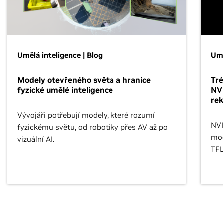
Umělá inteligence | Blog
Umě
Modely otevřeného světa a hranice
Tré
fyzické umělé inteligence
NV
re
Vývojáři potřebují modely, které rozumí
NVI
fyzickému světu, od robotiky přes AV až po
mod
vizuální AI.
TFL