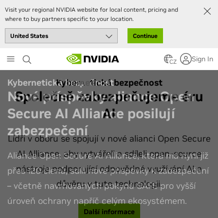
Visit your regional NVIDIA website for local content, pricing and
where to buy partners specific to your location.
Continue
Skip
Sign In
to
CZ
main
Kybernetická bezpečnost
content
Společně zabezpečujeme éru
AI
Lídři v oboru se spojují v nové alianci Open Secure
AI Alliance, aby vytvářeli a sdíleli open-source
nástroje podporující odpovědné využívání AI a
důvěru v tuto technologii.
Další informace