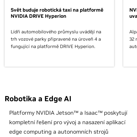
Svět buduje robotická taxi na platformě
NVI
NVIDIA DRIVE Hyperion
uv
Lídři automobilového průmyslu uvádějí na
Alp
trh vozové parky připravené na úroveň 4 a
32 
fungující na platformě DRIVE Hyperion.
aut
slo
Robotika a Edge AI
Platformy NVIDIA Jetson™ a Isaac™ poskytují
kompletní řešení pro vývoj a nasazení aplikací
edge computing a autonomních strojů