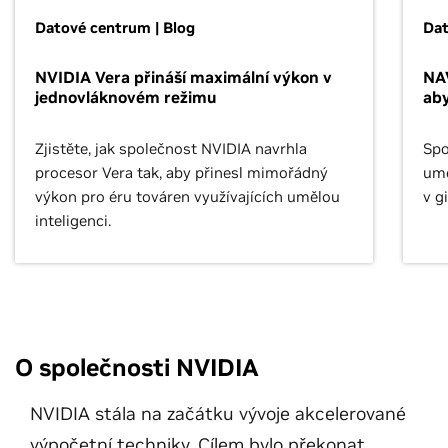
Datové centrum | Blog
Dat
NVIDIA Vera přináší maximální výkon v
NAV
jednovláknovém režimu
aby
Zjistěte, jak společnost NVIDIA navrhla
Spo
procesor Vera tak, aby přinesl mimořádný
umě
výkon pro éru továren využívajících umělou
v g
inteligenci.
poh
fyz
O společnosti NVIDIA
NVIDIA stála na začátku vývoje akcelerované
výpočetní techniky. Cílem bylo překonat