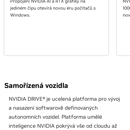
Propojení NVIDIA AI a RTX grafiky na
NVI
jediném čipu otevírá novou éru počítačů s
100
Windows.
nov
Samořízená vozidla
NVIDIA DRIVE® je ucelená platforma pro vývoj
a nasazení softwarově definovaných
autonomních vozidel. Platforma umělé
inteligence NVIDIA pokrývá vše od cloudu až