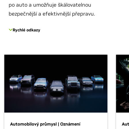
po auto a umožňuje škálovatelnou
bezpečnější a efektivnější přepravu.
Rychlé odkazy
Automobilový průmysl | Oznámení
Aut