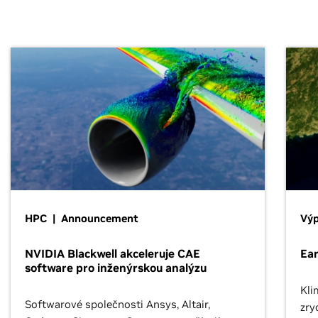
HPC | Announcement
Výp
NVIDIA Blackwell akceleruje CAE
Ea
software pro inženýrskou analýzu
Kli
Softwarové společnosti Ansys, Altair,
zry