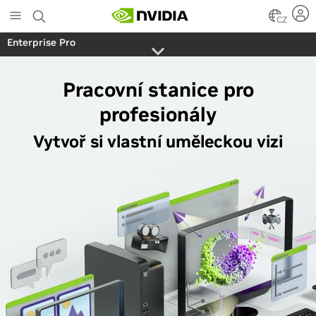
Skip
to
CZ
main
Enterprise Pro
content
Pracovní stanice pro
profesionály
Vytvoř si vlastní uměleckou vizi