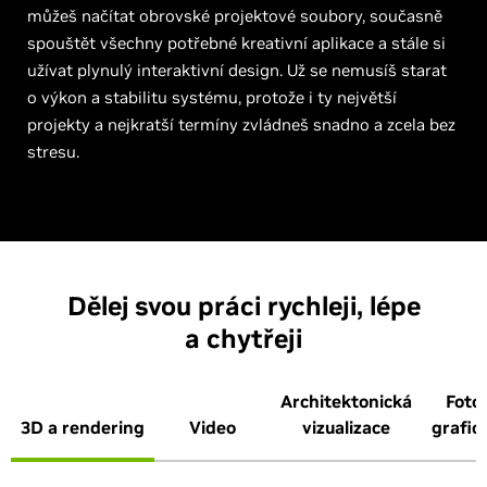
můžeš načítat obrovské projektové soubory, současně
spouštět všechny potřebné kreativní aplikace a stále si
užívat plynulý interaktivní design. Už se nemusíš starat
o výkon a stabilitu systému, protože i ty největší
projekty a nejkratší termíny zvládneš snadno a zcela bez
stresu.
Dělej svou práci rychleji, lépe
a chytřeji
Architektonická
Foto
3D a rendering
Video
vizualizace
grafic