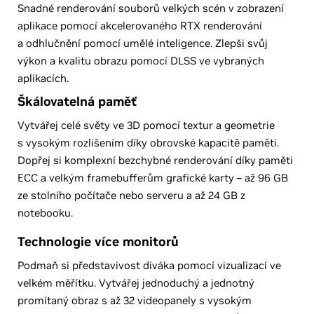
Snadné renderování souborů velkých scén v zobrazení
aplikace pomocí akcelerovaného RTX renderování
a odhlučnění pomocí umělé inteligence. Zlepši svůj
výkon a kvalitu obrazu pomocí DLSS ve vybraných
aplikacích.
Škálovatelná paměť
Vytvářej celé světy ve 3D pomocí textur a geometrie
s vysokým rozlišením díky obrovské kapacitě paměti.
Dopřej si komplexní bezchybné renderování díky paměti
ECC a velkým framebufferům grafické karty – až 96 GB
ze stolního počítače nebo serveru a až 24 GB z
notebooku.
Technologie více monitorů
Podmaň si představivost diváka pomocí vizualizací ve
velkém měřítku. Vytvářej jednoduchý a jednotný
promítaný obraz s až 32 videopanely s vysokým