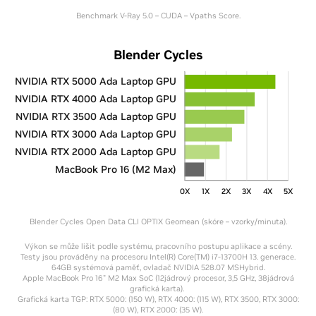
Benchmark V-Ray 5.0 – CUDA – Vpaths Score.
Blender Cycles
NVIDIA RTX 5000 Ada Laptop GPU
NVIDIA RTX 4000 Ada Laptop GPU
NVIDIA RTX 3500 Ada Laptop GPU
NVIDIA RTX 3000 Ada Laptop GPU
NVIDIA RTX 2000 Ada Laptop GPU
MacBook Pro 16 (M2 Max)
0X
1X
2X
3X
4X
5X
Blender Cycles Open Data CLI OPTIX Geomean (skóre – vzorky/minuta).
Výkon se může lišit podle systému, pracovního postupu aplikace a scény.
Testy jsou prováděny na procesoru Intel(R) Core(TM) i7-13700H 13. generace.
64GB systémová paměť, ovladač NVIDIA 528.07 MSHybrid.
Apple MacBook Pro 16" M2 Max SoC (12jádrový procesor, 3,5 GHz, 38jádrová
grafická karta).
Grafická karta TGP: RTX 5000: (150 W), RTX 4000: (115 W), RTX 3500, RTX 3000:
(80 W), RTX 2000: (35 W).