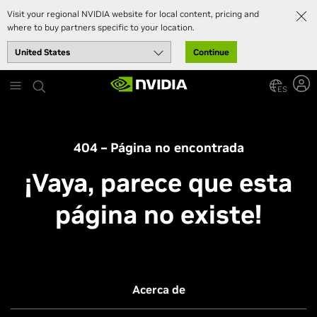
Visit your regional NVIDIA website for local content, pricing and
where to buy partners specific to your location.
Continue
Skip
to
ES
main
content
404 – Página no encontrada
¡Vaya, parece que esta
página no existe!
Acerca de