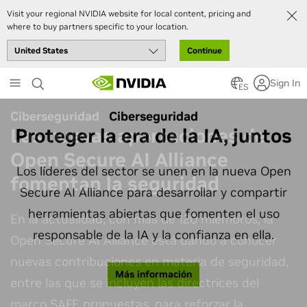
Visit your regional NVIDIA website for local content, pricing and
where to buy partners specific to your location.
Continue
Skip
Sign In
to
ES
main
Ciberseguridad
content
Proteger la era de la IA, juntos
Los líderes del sector se unen en la nueva Open
Secure AI Alliance para desarrollar y compartir
herramientas abiertas que fomenten el uso
responsable de la IA y la confianza en ella.
Más información