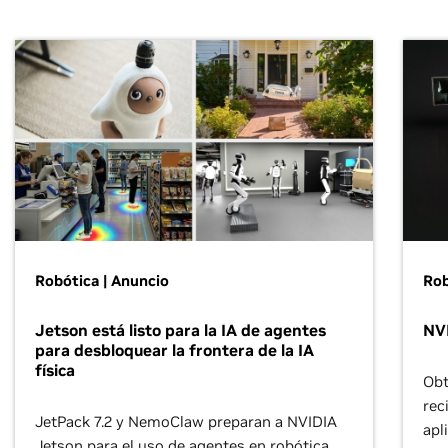
Robótica | Anuncio
Rob
Jetson está listo para la IA de agentes
NVI
para desbloquear la frontera de la IA
física
Obt
rec
JetPack 7.2 y NemoClaw preparan a NVIDIA
apl
Jetson para el uso de agentes en robótica,