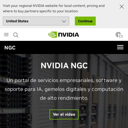
Visit your regional NVIDIA website for local content, pricing and
where to buy partners specific to your location.
Continue
Skip
to
ES
main
NGC
content
NVIDIA NGC
Un portal de servicios empresariales, software y
soporte para IA, gemelos digitales y computación
de alto rendimiento.
Ver el vídeo