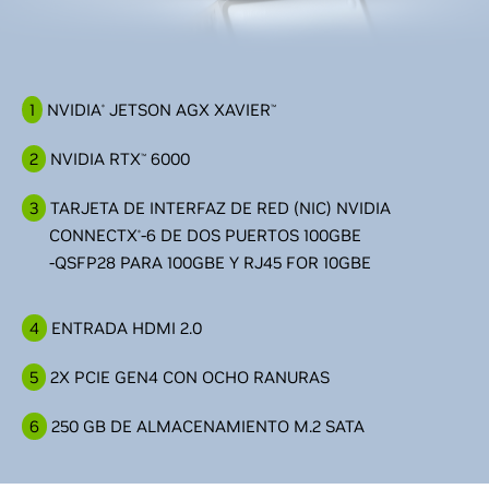
1
NVIDIA
JETSON AGX XAVIER
®
™
2
NVIDIA RTX
6000
™
3
TARJETA DE INTERFAZ DE RED (NIC) NVIDIA
CONNECTX
-6 DE DOS PUERTOS 100GBE
®
-QSFP28 PARA 100GBE Y RJ45 FOR 10GBE
4
ENTRADA HDMI 2.0
5
2X PCIE GEN4 CON OCHO RANURAS
6
250 GB DE ALMACENAMIENTO M.2 SATA