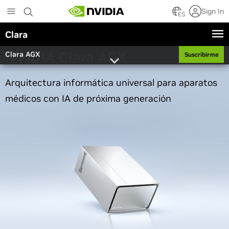
Skip
Sign In
to
ES
main
Clara
content
NVIDIA Clara AGX
Clara AGX
Suscribirme
Arquitectura informática universal para aparatos
médicos con IA de próxima generación