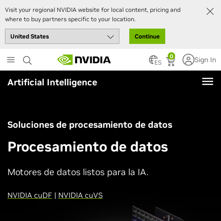
Visit your regional NVIDIA website for local content, pricing and
where to buy partners specific to your location.
Continue
Skip
0
Sign In
to
ES
main
Artificial Intelligence
content
Soluciones de procesamiento de datos
Procesamiento de datos
Motores de datos listos para la IA.
NVIDIA cuDF
|
NVIDIA cuVS