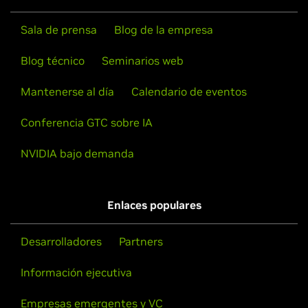
Esto hace posible una aceleración universal desde el
centro de datos hasta el perímetro.
Sala de prensa
Blog de la empresa
Procesamiento de 100 millones de filas de
datos en menos de 2 segundos con Polars
Más información
Blog técnico
Seminarios web
Polars GPU Engine ejecuta código de Polars en las
Mantenerse al día
Calendario de eventos
GPU para lograr aceleraciones masivas.
Conferencia GTC sobre IA
Vea la demostración
NVIDIA bajo demanda
Enlaces populares
Desarrolladores
Partners
Información ejecutiva
Empresas emergentes y VC