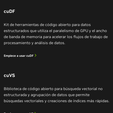
para ejecutar análisis SQL 3 veces más rápidos con
proporciona a la IA de agentes el rendimiento por
Starburst y aumentar hasta 6 veces la fiabilidad de la
núcleo, la tasa de procesamiento de datos y la
cuDF
transmisión de datos en tiempo real con Redpanda.
capacidad de proceso predecible con carga
necesarios para las cargas de trabajo de
Kit de herramientas de código abierto para datos
procesamiento de datos, con análisis SQL hasta
Ver la sesión inaugural
estructurados que utiliza el paralelismo de GPU y el ancho
3 veces más rápido y una latencia de p99 6 veces
de banda de memoria para acelerar los flujos de trabajo de
menor en cargas de trabajo de transmisión de datos
procesamiento y análisis de datos.
en tiempo real.
Empiece a usar cuDF
PRÓXIMAMENTE.
Más información
cuVS
Biblioteca de código abierto para búsqueda vectorial no
estructurada y agrupación de datos que permite
búsquedas vectoriales y creaciones de índices más rápidas.