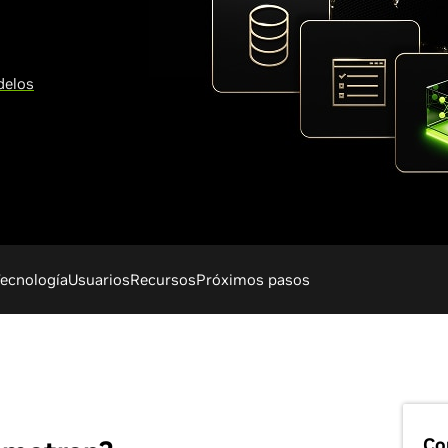
delos
ecnología
Usuarios
Recursos
Próximos pasos
Co