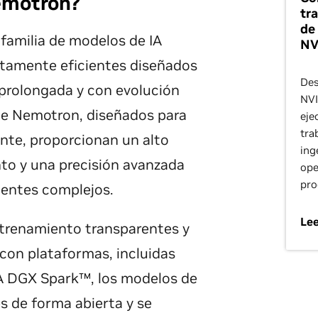
emotron?
tr
de
amilia de modelos de IA
NV
ltamente eficientes diseñados
Des
prolongada y con evolución
NVI
e Nemotron, diseñados para
eje
tra
nte, proporcionan un alto
ing
to y una precisión avanzada
ope
pro
agentes complejos.
Lee
ntrenamiento transparentes y
con plataformas, incluidas
 DGX Spark™, los modelos de
 de forma abierta y se