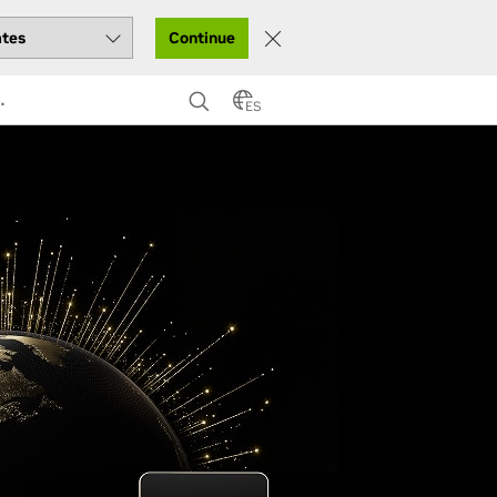
Continue
…
ES