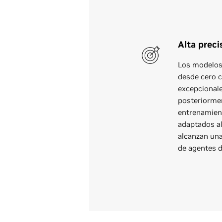
Alta preci
Los modelos
desde cero 
excepcional
posteriorme
entrenamient
adaptados al
alcanzan una
de agentes d