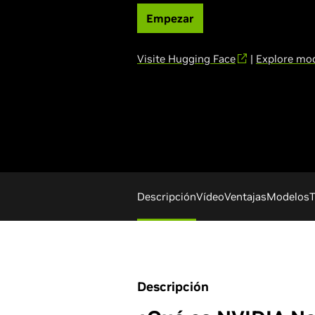
Empezar
Visite Hugging Face
|
Explore mo
Descripción
Vídeo
Ventajas
Modelos
T
Descripción