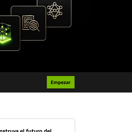
Empezar
nstruya el futuro del