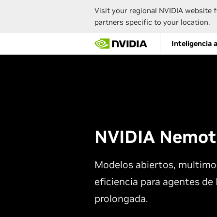
Visit your regional NVIDIA website f
partners specific to your location.
Skip
Inteligencia a
to
main
content
NVIDIA Nemot
Modelos abiertos, multimod
eficiencia para agentes de 
prolongada.