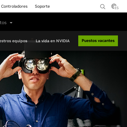
Controladores
Soporte
ES
tos
Puestos vacantes
estros equipos
La vida en NVIDIA