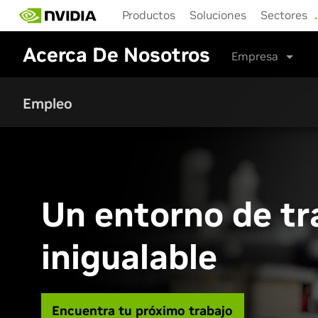
Skip
Productos
Soluciones
Sectores
to
main
Acerca De Nosotros
content
Empresa
Empleo
Un entorno de tr
inigualable
Encuentra tu próximo trabajo