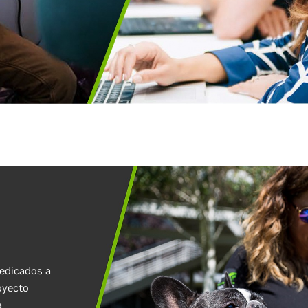
edicados a
oyecto
a