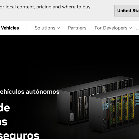
or local content, pricing and where to buy
Vehicles
Solutions
Partners
For Developers
vehículos autónomos
de
ás
 seguros