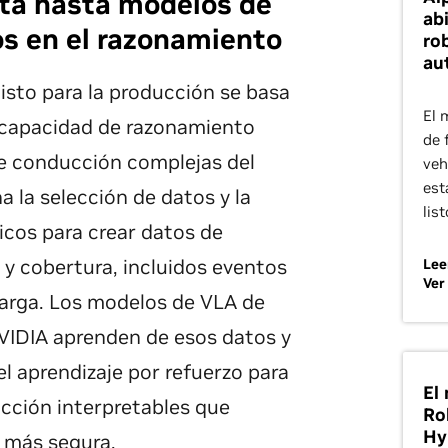
ota hasta modelos de
ab
s en el razonamiento
ro
au
sto para la producción se basa
El 
a capacidad de razonamiento
de 
de conducción complejas del
veh
est
 la selección de datos y la
lis
icos para crear datos de
y cobertura, incluidos eventos
Lee
Ver
larga. Los modelos de VLA de
VIDIA aprenden de esos datos y
l aprendizaje por refuerzo para
El
cción interpretables que
Ro
Hy
 más segura.