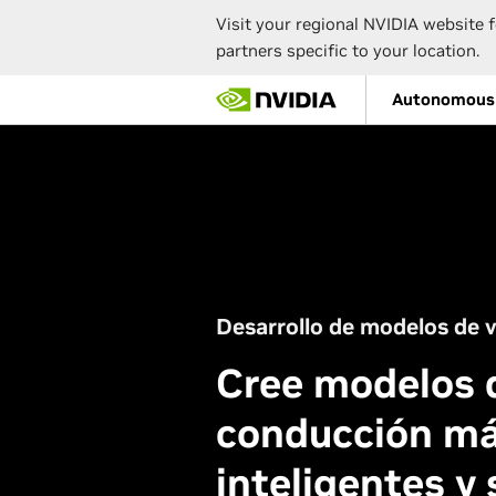
Visit your regional NVIDIA website f
partners specific to your location.
Skip
Autonomous 
to
main
content
Desarrollo de modelos de 
Cree modelos 
conducción m
inteligentes y