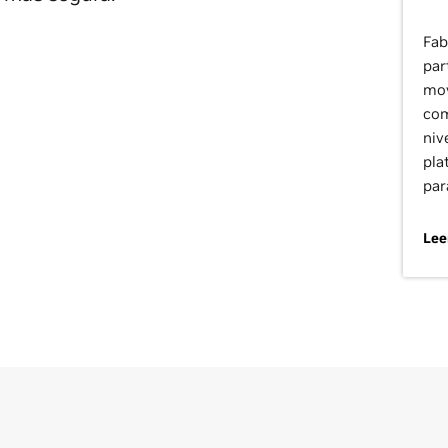
Fab
par
mov
com
niv
pla
par
Lee