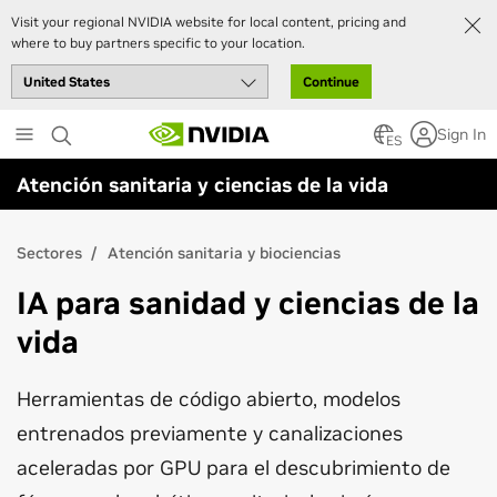
Visit your regional NVIDIA website for local content, pricing and
where to buy partners specific to your location.
Continue
Skip
Sign In
to
ES
main
Atención sanitaria y ciencias de la vida
content
Sectores
Atención sanitaria y biociencias
IA para sanidad y ciencias de la
vida
Herramientas de código abierto, modelos
entrenados previamente y canalizaciones
aceleradas por GPU para el descubrimiento de