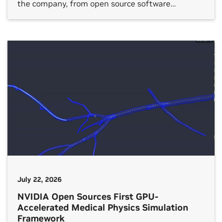
the company, from open source software
platforms to hardware verification, gaming
technology and autonomous vehicle (AV)
development. NVIDIA internships are taking
place in around two dozen countries. One shared
theme across each […]
July 22, 2026
NVIDIA Open Sources First GPU-
Accelerated Medical Physics Simulation
Framework