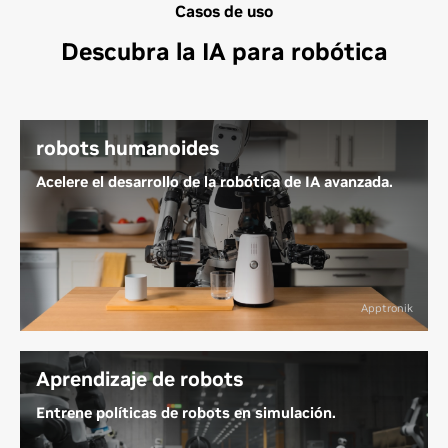
Casos de uso
Descubra la IA para robótica
robots humanoides
Acelere el desarrollo de la robótica de IA avanzada.
Los robots humanoides de propósito general están
diseñados para adaptarse a espacios de trabajo
urbanos e industriales centrados en el ser humano,
abordando tareas tediosas, repetitivas o
Apptronik
físicamente exigentes. Se utilizan cada vez más en
fábricas e instalaciones sanitarias para ayudar a los
humanos y aliviar la escasez de mano de obra.
Aprendizaje de robots
Entrene políticas de robots en simulación.
Más información sobre los robots humanoides