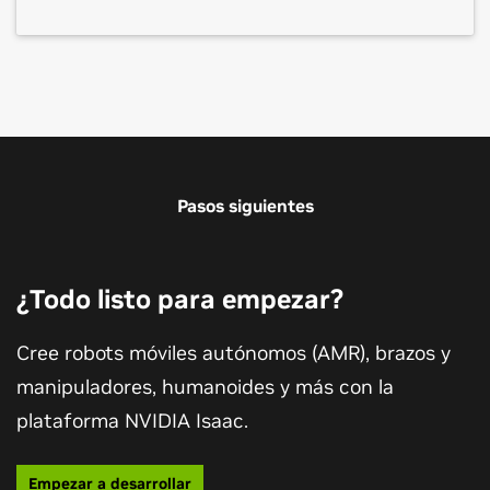
Pasos siguientes
¿Todo listo para empezar?
Cree robots móviles autónomos (AMR), brazos y
manipuladores, humanoides y más con la
plataforma NVIDIA Isaac.
La próxima ola de IA: la IA física
Programa de desarrolladores de NVIDIA
Los modelos de IA física pueden percibir,
Conecte con millones de desarrolladores afines y
Empezar a desarrollar