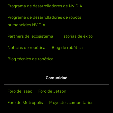
Programa de desarrolladores de NVIDIA
Programa de desarrolladores de robots
Cómo los robots aprenden a ser robots
humanoides NVIDIA
Explore el bucle continuo de la simulación, el
Partners del ecosistema
Historias de éxito
entrenamiento, las pruebas y la experiencia en el
mundo real de la IA de robots con tres ordenadores
Noticias de robótica
Blog de robótica
creados por NVIDIA.
Blog técnico de robótica
Ver el vídeo
Comunidad
Foro de Isaac
Foro de Jetson
Foro de Metrópolis
Proyectos comunitarios