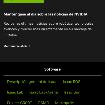
comprender, interactuar y navegar por el mundo
acceda a cientos de contenedores, modelos y SDK
físico utilizando IA generativa.
acelerados por GPU, es decir, a todas las
Manténgase al día sobre las noticias de NVIDIA
herramientas necesarias para crear aplicaciones con
tecnología NVIDIA con éxito. Todo ello, a través del
Verlo ahora
Reciba las últimas noticias sobre robótica, tecnologías,
Programa de desarrolladores de NVIDIA.
avances y mucho más directamente en su bandeja de
entrada.
Unirse al programa de desarrolladores
Mantenerse al día
Software
Descripción general de Isaac
Isaac ROS
Isaac Lab
Isaac Lab-Arena
Isaac Sim
NVIDIA acelera el futuro de la IA y de los
Project GR00T
OSMO
Metropolis