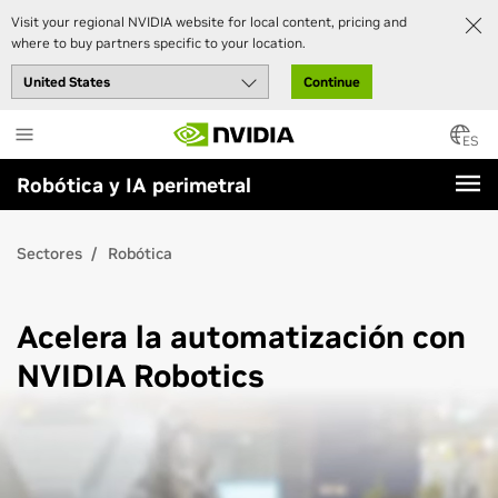
Visit your regional NVIDIA website for local content, pricing and
where to buy partners specific to your location.
Continue
Skip
to
ES
main
Robótica y IA perimetral
content
Sectores
Robótica
Acelera la automatización con
NVIDIA Robotics