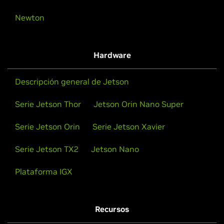
robots humanoides
Newton
NVIDIA Inception
NVIDIA presentó un conjunto de servicios, modelos y
plataformas de computación diseñados para acelerar
el desarrollo de robots humanoides en todo el
Hardware
Haga que su empresa emergente evolucione con
mundo.
soporte para la comercialización, experiencia técnica,
formación y oportunidades de financiación.
Descripción general de Jetson
Verlo ahora
Serie Jetson Thor
Jetson Orin Nano Super
Solicitud de inscripción en Inception
Serie Jetson Orin
Serie Jetson Xavier
Serie Jetson TX2
Jetson Nano
Plataforma IGX
Recursos