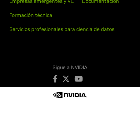
Empresas emergentes y VC
Documentación
Formación técnica
Servicios profesionales para ciencia de datos
Sigue a NVIDIA
Política de privacidad
Sus opciones de privacidad
Términos de servicio
Accesibilidad
Políticas de empresa
Seguridad de productos
Contactar
Copyright © 2026 NVIDIA Corporation