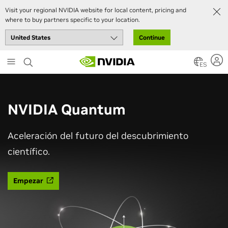
Visit your regional NVIDIA website for local content, pricing and
where to buy partners specific to your location.
Continue
Skip
to
ES
main
content
NVIDIA Quantum
Aceleración del futuro del descubrimiento
científico.
Empezar