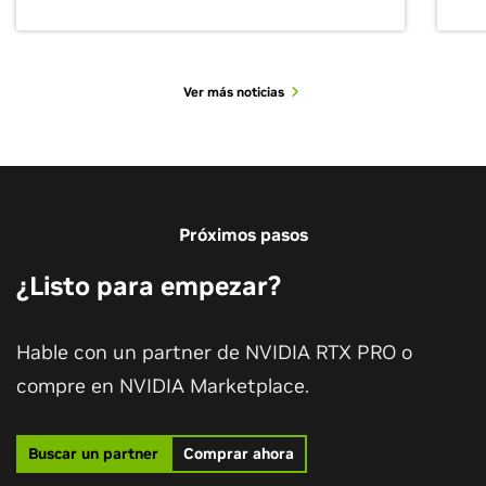
Ver más noticias
Ver más casos de éxito
Próximos pasos
¿Listo para empezar?
Hable con un partner de NVIDIA RTX PRO o
compre en NVIDIA Marketplace.
Creación de gemelos digitales de ingeniería
Buscar un partner
Comprar ahora
June 13, 2025
July 20, 2026
asistida por ordenador en tiempo real con