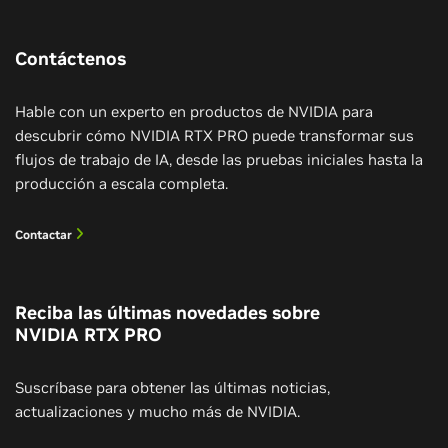
ICYMI: NVIDIA RTX PRO AI Workstations
At SIGGRAPH, NVIDIA Advances Graphics
NVIDIA Omniverse Blueprints
Enable AI-Powered Podcast Creation
and Simulation With Agentic and Physical
AI
Contáctenos
Descubra cómo los planos técnicos de Omniverse
Transform your PDFs into personalized audio
simplifican la creación de gemelos digitales en
From open models to real-time simulation, AI and
using NVIDIA RTX PRO and the PDF to Podcast AI
tiempo real para la simulación de CFD (dinámica de
Hable con un experto en productos de NVIDIA para
graphics breakthroughs are transforming media,
Blueprint.
fluidos computacional) para hacer avanzar los
descubrir cómo NVIDIA RTX PRO puede transformar sus
content creation and robotics.
diseños de coches, aviones, barcos y muchos otros
flujos de trabajo de IA, desde las pruebas iniciales hasta la
productos.
producción a escala completa.
Ver el vídeo (01:50)
Contactar
Reciba las últimas novedades sobre
NVIDIA RTX PRO
Suscríbase para obtener las últimas noticias,
actualizaciones y mucho más de NVIDIA.