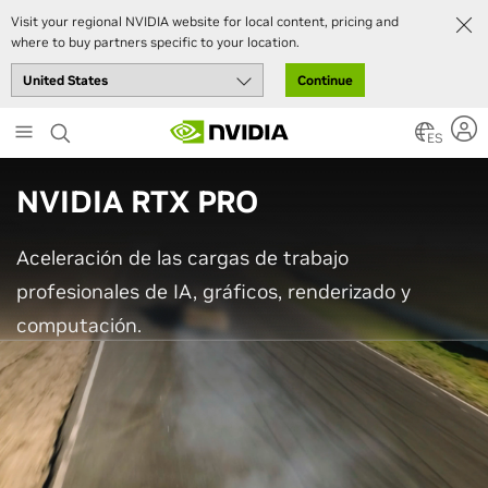
Visit your regional NVIDIA website for local content, pricing and
where to buy partners specific to your location.
Continue
Skip
to
ES
main
content
NVIDIA RTX PRO
Aceleración de las cargas de trabajo
profesionales de IA, gráficos, renderizado y
computación.