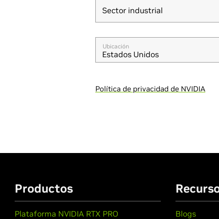
Sector industrial
Sector industrial
Ubicación
Estados Unidos
Política de privacidad de NVIDIA
Productos
Recurs
Plataforma NVIDIA RTX PRO
Blogs