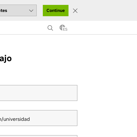
Continue
ES
ajo
.
n/universidad