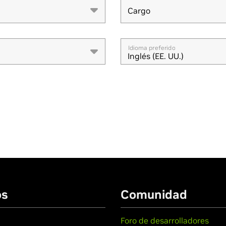
Cargo
Cargo
Idioma preferido
Inglés (EE. UU.)
os
Comunidad
Foro de desarrolladores