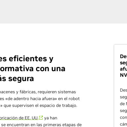
De
s eficientes y
se
normativa con una
af
NV
ás segura
Des
macenes y fábricas, requieren sistemas
seg
 «de adentro hacia afuera» en el robot
de 
» que supervisen el espacio de trabajo.
seg
con
bricación de EE. UU.
ya han
cám
 se encuentran en las primeras etapas de