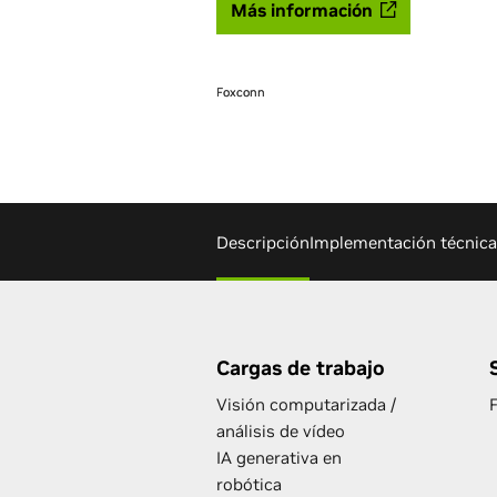
Más información
Foxconn
Foxconn
Descripción
Implementación técnica
Cargas de trabajo
Visión computarizada /
análisis de vídeo
IA generativa en
robótica