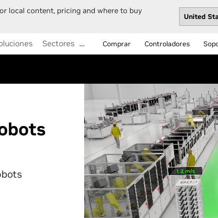
or local content, pricing and where to buy
oluciones
Sectores
…
Comprar
Controladores
Sop
robots
obots