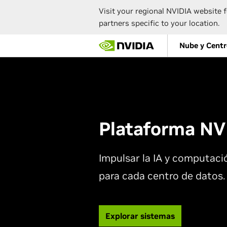
Visit your regional NVIDIA website f
partners specific to your location.
Skip
Nube y Centr
to
main
content
Plataforma N
Impulsar la IA y computaci
para cada centro de datos.
Explorar sistemas