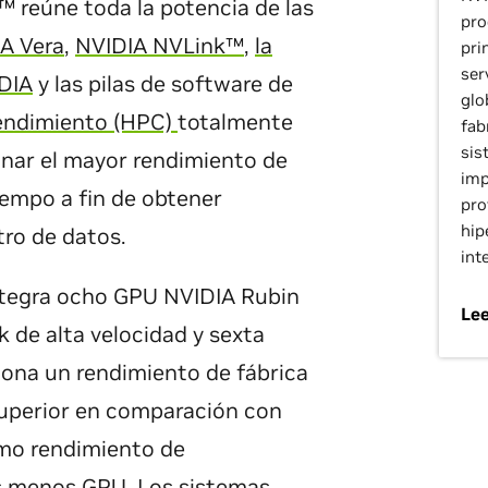
 reúne toda la potencia de las
pro
A Vera
,
NVIDIA NVLink™
,
la
pri
ser
IDIA
y las pilas de software de
glo
endimiento (HPC)
totalmente
fab
sis
onar el mayor rendimiento de
imp
tiempo a fin de obtener
pro
hip
ro de datos.
int
tegra ocho GPU NVIDIA Rubin
Lee
 de alta velocidad y sexta
iona un rendimiento de fábrica
superior en comparación con
mo rendimiento de
s menos GPU. Los sistemas