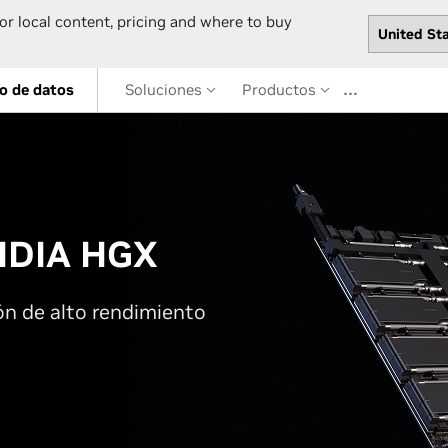
or local content, pricing and where to buy
…
o de datos
Soluciones
Productos
VIDIA HGX
ón de alto rendimiento