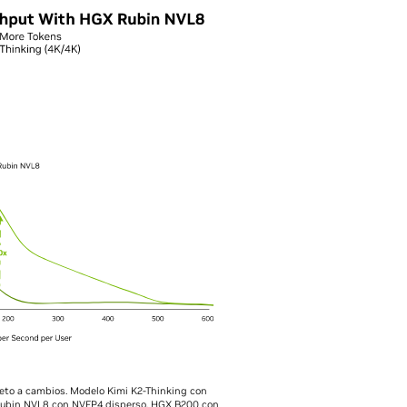
jeto a cambios. Modelo Kimi K2-Thinking con
ubin NVL8 con NVFP4 disperso, HGX B200 con