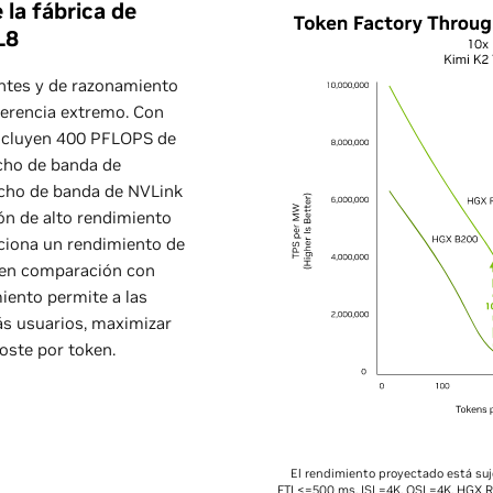
la fábrica de
L8
entes y de razonamiento
ferencia extremo. Con
incluyen 400 PFLOPS de
cho de banda de
ncho de banda de NVLink
ón de alto rendimiento
iona un rendimiento de
r en comparación con
iento permite a las
más usuarios, maximizar
coste por token.
El rendimiento proyectado está su
FTL<=500 ms, ISL=4K, OSL=4K. HGX R