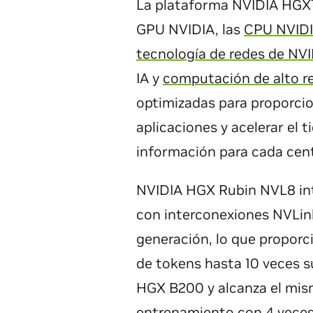
La plataforma NVIDIA HGX™
GPU NVIDIA, las
CPU NVIDI
tecnología de redes de NV
IA y
computación de alto r
optimizadas para proporci
aplicaciones y acelerar el 
información para cada cent
NVIDIA HGX Rubin NVL8 in
con interconexiones NVLink
generación, lo que proporc
de tokens hasta 10 veces 
HGX B200 y alcanza el mis
entrenamiento con 4 vece