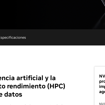
Especificaciones
NV
ncia artificial y la
pr
to rendimiento (HPC)
im
ag
e datos
NVI