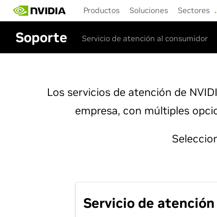
Skip
Productos
Soluciones
Sectores
to
main
Soporte
content
Servicio de atención al consumidor
Los servicios de atención de NVID
empresa, con múltiples opcio
Seleccio
Servicio de atención