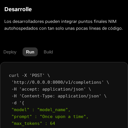
Desarrolle
Los desarrolladores pueden integrar puntos finales NIM
autohospedados con tan solo unas pocas líneas de código.
Deploy
Run
Build
curl -X 'POST' \
 'http://0.0.0.0:8000/v1/completions' \
 -H 'accept: application/json' \
 -H 'Content-Type: application/json' \
 -d '{
 "model" : "model_name",
 "prompt" : "Once upon a time",
 "max_tokens" : 64