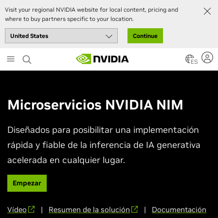
Visit your regional NVIDIA website for local content, pricing and
where to buy partners specific to your location.
Continue
Skip
to
ES
main
content
Microservicios NVIDIA NIM
Diseñados para posibilitar una implementación
rápida y fiable de la inferencia de IA generativa
acelerada en cualquier lugar.
Empezar
Vídeo
|
Resumen de la solución
|
Documentación