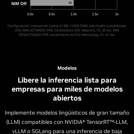
1X
NIM Off
0.0x
0.5x
1.0x
1.5x
2x
Configuración: instrucción Llama 3.1 8B, 1 H100 SXM; solicitudes simultáneas:
200. NIM ACTIVADO: FP8, rendimiento 1201 tokens/s, ITL 32 ms. NIM
DESACTIVADO: FP8, rendimiento de 613 tokens/seg, ITL 37 ms.
Modelos
Libere la inferencia lista para
empresas para miles de modelos
abiertos
Implemente modelos lingüísticos de gran tamaño
(LLM) compatibles con NVIDIA® TensorRT™-LLM,
vLLM o SGLang para una inferencia de baja