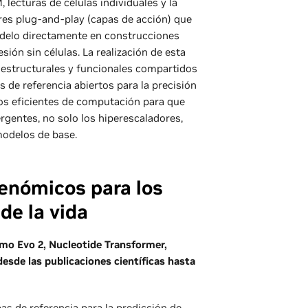
lecturas de células individuales y la
ores plug-and-play (capas de acción) que
delo directamente en construcciones
ión sin células. La realización de esta
 estructurales y funcionales compartidos
s de referencia abiertos para la precisión
dos eficientes de computación para que
rgentes, no solo los hiperescaladores,
modelos de base.
enómicos para los
de la vida
o Evo 2, Nucleotide Transformer,
sde las publicaciones científicas hasta
s de referencia para la predicción de