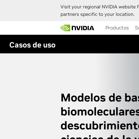
Visit your regional NVIDIA website f
partners specific to your location.
Skip
Productos
S
to
main
content
Casos de uso
Modelos de ba
biomoleculare
descubrimient