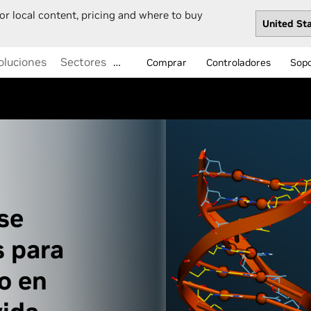
or local content, pricing and where to buy
oluciones
Sectores
…
Comprar
Controladores
Sop
se
s para
o en