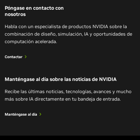
industrial para diseñar, optimizar y poner en línea las
ofrezcan la funcionalidad necesaria para admitir
Póngase en contacto con
fábricas más rápido que nunca.
nosotros
casos de uso industrial y flujos de trabajo para
agregar y revisar grandes instalaciones, como
Habla con un especialista de productos NVIDIA sobre la
Leer el caso de estudio
fábricas y almacenes, entre otros.
combinación de diseño, simulación, IA y oportunidades de
computación acelerada.
Comenzar entrenamiento
Contactar
Manténgase al día sobre las noticias de NVIDIA
Conceptos básicos del trabajo con
OpenUSD
Recibe las últimas noticias, tecnologías, avances y mucho
más sobre IA directamente en tu bandeja de entrada.
Aprende a usar OpenUSD para flujos de trabajo no
destructivos, cómo las capas pueden ayudar con
Manténgase al día
facilidad y velocidad de composición de escenas, y
cómo usar OpenUSD para la separación y
Katana Studio
reutilización de datos para acelerar los flujos de