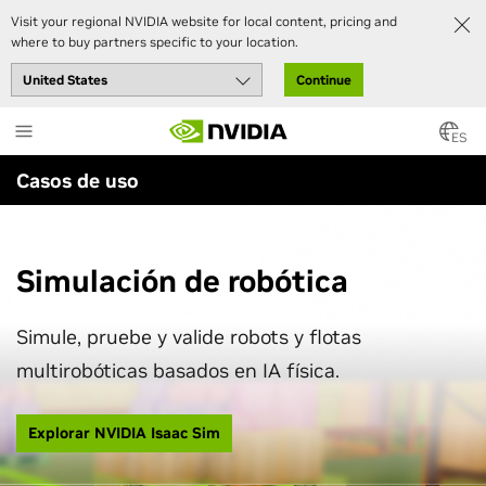
Visit your regional NVIDIA website for local content, pricing and
where to buy partners specific to your location.
Continue
Skip
to
ES
main
Casos de uso
content
Simulación de robótica
Simule, pruebe y valide robots y flotas
multirobóticas basados en IA física.
Explorar NVIDIA Isaac Sim