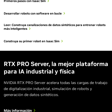
Primeros pasos con Isaac Sim
permite desarrollar, probar y optimizar grandes flotas de
robots en un gemelo digital, coordinando las actividades
Desarrollar robots con software en bucle
de los robots y los datos de los sensores para mejorar la
eficiencia operativa en instalaciones complejas.
Leer: Construya canalizaciones de datos sintéticos para entrenar robots
más inteligentes
Construya su primer robot en Isaac Sim
RTX PRO Server, la mejor plataforma
para IA industrial y física
NVIDIA RTX PRO Server acelera todas las cargas de trabajo
de digitalización industrial, simulación de robots y
generación de datos sintéticos.
Más información