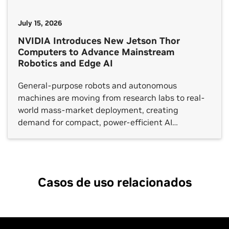
July 15, 2026
NVIDIA Introduces New Jetson Thor
Computers to Advance Mainstream
Robotics and Edge AI
General-purpose robots and autonomous
machines are moving from research labs to real-
world mass-market deployment, creating
demand for compact, power-efficient AI
supercomputers capable of running foundation
models at the edge. To meet that need, NVIDIA
today introduced the T3000 and T2000, new
modules based on the NVIDIA Thor architecture
Casos de uso relacionados
that enable mass-market robotics and edge AI
[…]