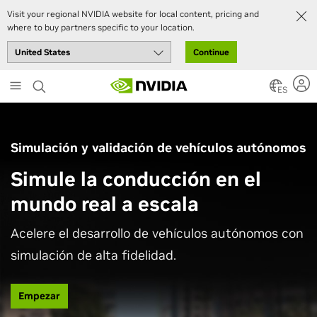
Visit your regional NVIDIA website for local content, pricing and
where to buy partners specific to your location.
Continue
Skip
to
ES
main
content
Simulación y validación de vehículos autónomos
Simule la conducción en el
mundo real a escala
Acelere el desarrollo de vehículos autónomos con
simulación de alta fidelidad.
Empezar