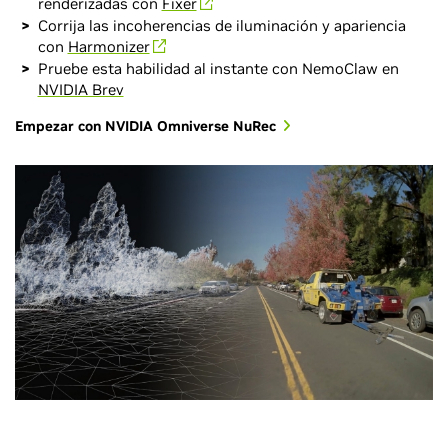
renderizadas con
Fixer
Corrija las incoherencias de iluminación y apariencia
con
Harmonizer
Pruebe esta habilidad al instante con NemoClaw en
NVIDIA Brev
Empezar con NVIDIA Omniverse NuRec
Generación de mundos
Variación de escenarios
Simulación de bucle cerrado