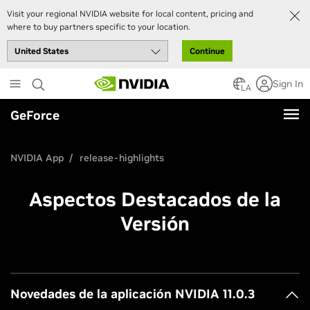
Visit your regional NVIDIA website for local content, pricing and
where to buy partners specific to your location.
Continue
Skip
Sign In
to
LA
main
GeForce
content
NVIDIA App
release-highlights
Aspectos Destacados de la
Versión
Novedades de la aplicación NVIDIA 11.0.3