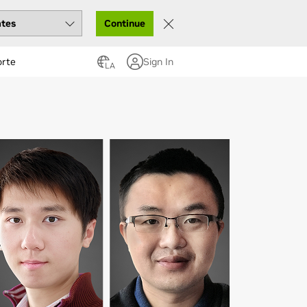
Continue
orte
Sign In
LA