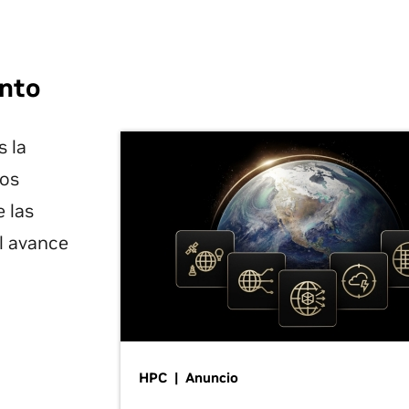
nto
 la
los
 las
l avance
HPC | Anuncio