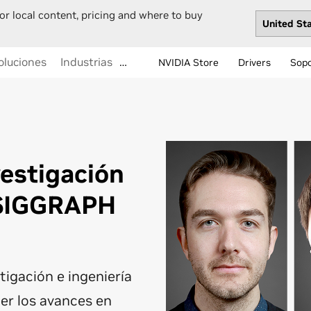
or local content, pricing and where to buy
oluciones
Industrias
…
NVIDIA Store
Drivers
Sop
estigación
 SIGGRAPH
stigación e ingeniería
er los avances en