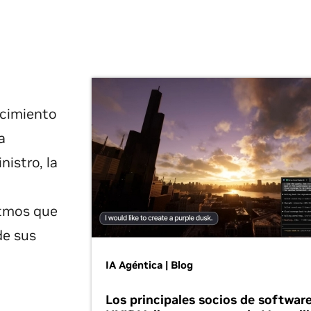
ocimiento
a
istro, la
itmos que
de sus
IA Agéntica | Blog
Los principales socios de softwar