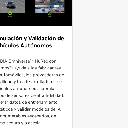
mulación y Validación de
hículos Autónomos
DIA Omniverse™ NuRec con
mos™ ayuda a los fabricantes
automóviles, los proveedores de
ilidad y los desarrolladores de
ículos autónomos a simular
os de sensores de alta fidelidad,
erar datos de entrenamiento
téticos y validar modelos de IA
innumerables escenarios, de
ma segura y a escala.