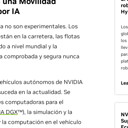
 una Movilidad
ro
por IA
Hy
a no son experimentales. Los
Los
glo
án en la carretera, las flotas
los
o a nivel mundial y la
lle
par
a comprobada y segura nunca
pla
rob
 vehículos autónomos de NVIDIA
Le
uceda en la actualidad. Se
es computadoras para el
IA DGX
™), la simulación y la
NV
Su
y la computación en el vehículo
Ec