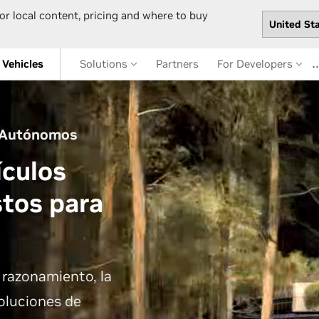
or local content, pricing and where to buy
Vehicles
Solutions
Partners
For Developers
s Autónomos
ículos
tos para
l razonamiento, la
soluciones de