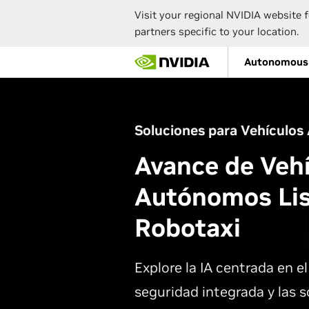
Visit your regional NVIDIA website f
partners specific to your location.
Skip
Autonomous 
to
main
content
Soluciones para Vehículo
Avance de Veh
Autónomos Lis
Robotaxi
Explore la IA centrada en e
seguridad integrada y las 