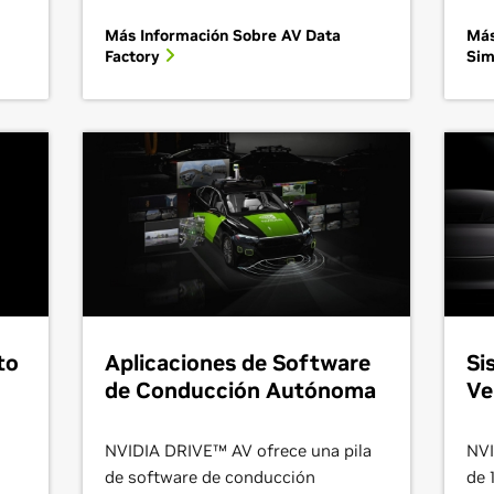
Más Información Sobre AV Data
Más
Factory
Sim
to
Aplicaciones de Software
Si
de Conducción Autónoma
Ve
NVIDIA DRIVE™ AV ofrece una pila
NVI
de software de conducción
de 