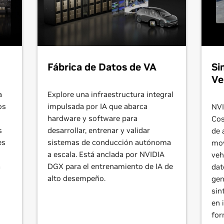
Fábrica de Datos de VA
Si
Ve
a
Explore una infraestructura integral
os
impulsada por IA que abarca
NVI
hardware y software para
Cos
s
desarrollar, entrenar y validar
de 
es
sistemas de conducción autónoma
mov
a escala. Está anclada por NVIDIA
veh
a
DGX para el entrenamiento de IA de
dat
alto desempeño.
gen
sin
en 
for