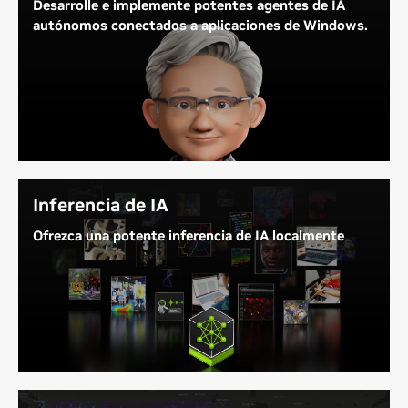
Desarrolle e implemente potentes agentes de IA
autónomos conectados a aplicaciones de Windows.
DGX Station para Windows le permite desarrollar y
ejecutar potentes agentes de IA que se conectan a
aplicaciones y workflows empresariales, incluidas
las herramientas de productividad, diseño e
ingeniería. Estos agentes de vanguardia funcionan
con GB300 en DGX Station, lo que reduce los costos
con la generación local de tokens.
Inferencia de IA
Ofrezca una potente inferencia de IA localmente
DGX Station para Windows acelera la
inferencia
local para grandes modelos de IA, lo que ofrece una
generación rápida de tokens, análisis de datos e IA
agéntica en Windows.