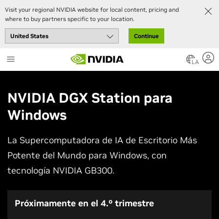
Visit your regional NVIDIA website for local content, pricing and
where to buy partners specific to your location.
Continue
Skip
to
LA
main
content
NVIDIA DGX Station para
Windows
La Supercomputadora de IA de Escritorio Más
Potente del Mundo para Windows, con
tecnología NVIDIA GB300.
Próximamente en el 4.º trimestre