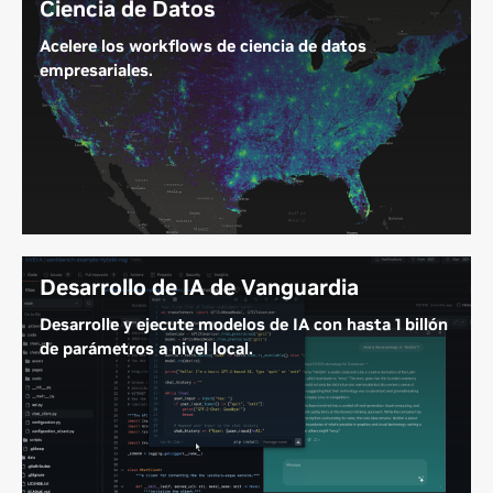
Ciencia de Datos
Acelere los workflows de ciencia de datos
empresariales.
Gestione lagos de datos masivos con hasta 748 GB
de memoria coherente para acelerar los workflows
integrales de ciencia de datos.
Desarrollo de IA de Vanguardia
Desarrolle y ejecute modelos de IA con hasta 1 billón
de parámetros a nivel local.
Con hasta 748 GB de memoria coherente y hasta 20
petaFLOPS de computación FP4, DGX Station
ofrece la memoria y el desempeño para desarrollar,
ajustar y ejecutar modelos y agentes de IA de