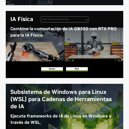
vanguardia en su escritorio.
IA Física
Combine la computación de IA GB300 con RTX PRO
para la IA Física.
Combine el Superchip GB300 con NVIDIA RTX PRO
6000 para obtener el mejor entrenamiento de IA,
simulación con trazado de rayos y visualización de
su clase para desarrollar y optimizar aplicaciones de
IA física y sistemas de IA autónomos.
Subsistema de Windows para Linux
(WSL) para Cadenas de Herramientas
de IA
Ejecute frameworks de IA de Linux en Windows a
través de WSL.