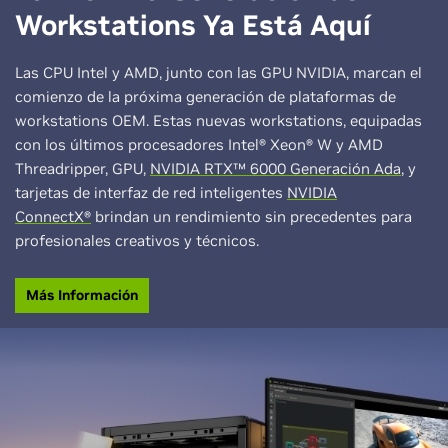
Workstations Ya Está Aquí
Térmico
Activo
Activo
Más Información
Más Información
Má
Más Información
Más Información
Má
Las CPU Intel y AMD, junto con las GPU NVIDIA, marcan el
comienzo de la próxima generación de plataformas de
workstations OEM. Estas nuevas workstations, equipadas
con los últimos procesadores Intel® Xeon® W y AMD
Threadripper, GPU,
NVIDIA RTX™ 6000 Generación Ada
, y
tarjetas de interfaz de red inteligentes
NVIDIA
ConnectX®
brindan un rendimiento sin precedentes para
profesionales creativos y técnicos.
Más Información