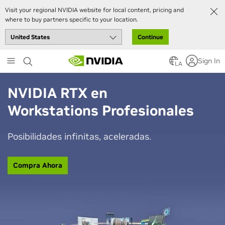
Visit your regional NVIDIA website for local content, pricing and
where to buy partners specific to your location.
Continue
Skip
Sign In
to
LA
main
content
NVIDIA RTX en
Workstations Profesionales
Posibilidades infinitas, aceleradas.
Compra Ahora