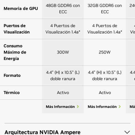
48GB GDDR6 con
32GB GDDR6 con
24
Memoria de GPU
ECC
ECC
Puertos de
4 Puertos de
4 Puertos de
Visualización
Visualización 1.4a*
Visualización 1.4a*
Vi
Consumo
Máximo de
300W
250W
Energía
4.4” (H) x 10.5” (L)
4.4” (H) x 10.5” (L)
4.4
Formato
doble ranura
doble ranura
Térmico
Activo
Activo
Más Información
Más Información
Má
Arquitectura NVIDIA Ampere