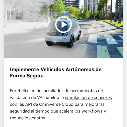
la información más reciente.
que incluye física, animación y comportamientos para
habilitar una simulación de sensores físicamente exacta.
Usa las API de NVIDIA Omniverse Cloud Sensor RTX™ para
renderizar los datos de cámaras, radares y lidares
necesarios para el entrenamiento, las pruebas y la
validación de los VA.
Expanda rápidamente las capacidades V&V de simulación
de VA que proporciona Omniverse Cloud mediante una
Foretellix
conexión a la plataforma de validación basada en cobertura
Foretify™ de Foretellix.
Implemente Vehículos Autónomos de
Forma Segura
Más Información
Foretellix, un desarrollador de herramientas de
validación de VA, habilita la
simulación de sensores
con las API de Omniverse Cloud para mejorar la
seguridad al tiempo que acelera los workflows y
reduce los costos.
Gracias a API escalables y fáciles de desarrollar, que se