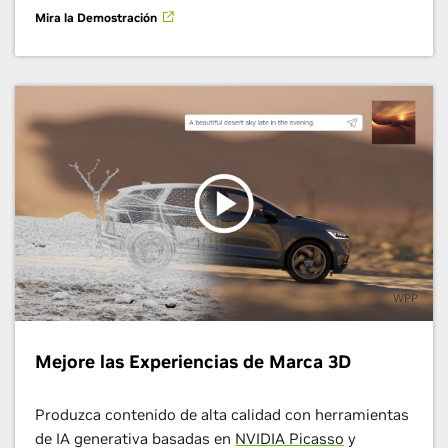
pueden integrar a la perfección en workflows existentes,
Mira la Demostración
usted podrá reproducir datos de conducción, generar
nuevos datos reales y hacer pruebas de bucle cerrado para
acelerar sus pipelines.
Vea uno de los frameworks de seguridad de vehículos
autónomos más recientes para su implementación en toda
la industria.
Lea el Blog
WPP
Mejore las Experiencias de Marca 3D
Produzca contenido de alta calidad con herramientas
de IA generativa basadas en
NVIDIA Picasso
y