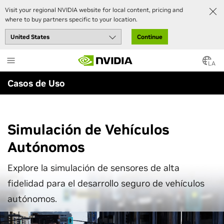
Visit your regional NVIDIA website for local content, pricing and
where to buy partners specific to your location.
Continue
Skip
to
LA
main
Casos de Uso
content
Simulación de Vehículos
Autónomos
Explore la simulación de sensores de alta
fidelidad para el desarrollo seguro de vehículos
autónomos.