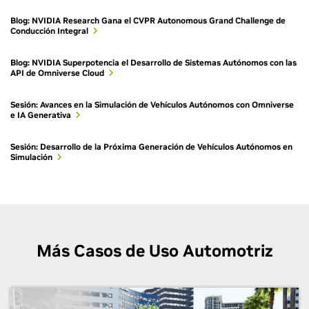
Blog: NVIDIA Research Gana el CVPR Autonomous Grand Challenge de
Conducción Integral
Blog: NVIDIA Superpotencia el Desarrollo de Sistemas Autónomos con las
API de Omniverse Cloud
Sesión: Avances en la Simulación de Vehículos Autónomos con Omniverse
e IA Generativa
Sesión: Desarrollo de la Próxima Generación de Vehículos Autónomos en
Simulación
Ejecución de Simulación de VA
¿Cómo puedo obtener NVIDIA Omniverse
Físicamente Exacta a Escala
Más Casos de Uso Automotriz
Cloud Sensor RTX™ para la simulación de
VA?
NVIDIA Omniverse™ Blueprint para la simulación de
Regístrese con nuestro
formulario de interés
para obtener
vehículos autónomos (VA) es un workflow de referencia