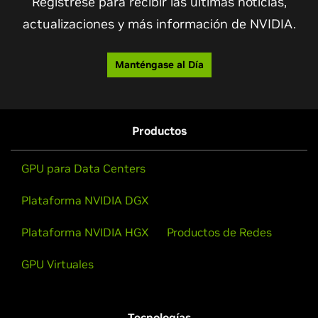
Regístrese para recibir las últimas noticias,
actualizaciones y más información de NVIDIA.
Fábrica de IA para la Nueva Revolución
Manténgase al Día
Industrial
Descubra cómo la fábrica de IA genera tokens para
ayudar a desarrollar un futuro lleno de infinitas
Productos
posibilidades, acelerados por el ingenio humano y
NVIDIA.
GPU para Data Centers
Vea el Video
Plataforma NVIDIA DGX
Plataforma NVIDIA HGX
Productos de Redes
GPU Virtuales
Tecnologías