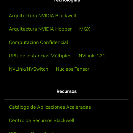
Arquitectura NVIDIA Blackwell
Arquitectura NVIDIA Hopper
MGX
Computación Confidencial
NVIDIA Grace CPU Superchip
GPU de Instancias Múltiples
NVLink-C2C
La CPU de avanzada para el data center moderno, que
NVLink/NVSwitch
Núcleos Tensor
ofrece el doble de desempeño con la misma
alimentación que las CPU líderes tradicionales.
Recursos
Vea el Video
Catálogo de Aplicaciones Aceleradas
Centro de Recursos Blackwell