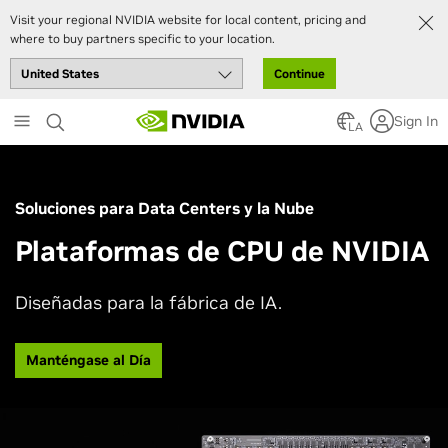
Visit your regional NVIDIA website for local content, pricing and
where to buy partners specific to your location.
Continue
Skip
Sign In
to
LA
main
content
Soluciones para Data Centers y la Nube
Plataformas de CPU de NVIDIA
Diseñadas para la fábrica de IA.
Manténgase al Día