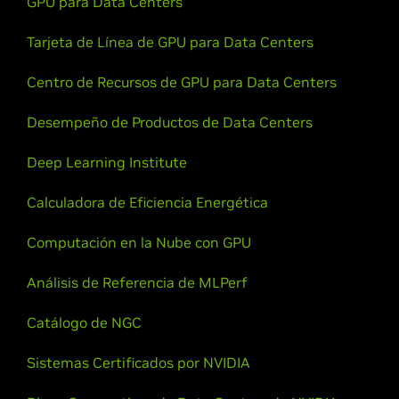
GPU para Data Centers
Tarjeta de Línea de GPU para Data Centers
Centro de Recursos de GPU para Data Centers
Desempeño de Productos de Data Centers
Deep Learning Institute
Presentación principal de GTC24 con el
Calculadora de Eficiencia Energética
CEO de NVIDIA, Jensen Huang
Computación en la Nube con GPU
Mire la presentación principal de GTC con el CEO de
Análisis de Referencia de MLPerf
NVIDIA, Jensen Huang, para conocer todos los
anuncios sobre los avances de la IA que están dando
Catálogo de NGC
forma a nuestro futuro.
Sistemas Certificados por NVIDIA
Vea la presentación principal