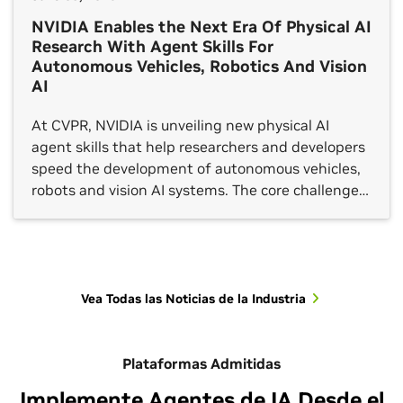
NVIDIA Enables the Next Era Of Physical AI
Research With Agent Skills For
Autonomous Vehicles, Robotics And Vision
AI
At CVPR, NVIDIA is unveiling new physical AI
agent skills that help researchers and developers
speed the development of autonomous vehicles,
robots and vision AI systems. The core challenge
in physical AI research isn’t simply developing
stronger models. It’s building a full workflow
around them — reconstructing real-world scenes,
generating edge-case scenarios, training policies,
evaluating […]
Vea Todas las Noticias de la Industria
Plataformas Admitidas
Vea Todas las Sesiones
Implemente Agentes de IA Desde el