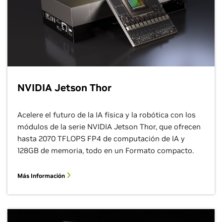
NVIDIA Jetson Thor
August 04, 2026
Acelere el futuro de la IA física y la robótica con los
Generate Trajectories, Reasoning Traces,
módulos de la serie NVIDIA Jetson Thor, que ofrecen
and Auto-Labels with NVIDIA Alpamayo 2
hasta 2070 TFLOPS FP4 de computación de IA y
Super
128GB de memoria, todo en un Formato compacto.
Simule y Desarrolle Agentes de IA a Escala
de Ciudad
Más Información
Los socios de NVIDIA Milestone, K2K y Akila están
usando modelos de visión y lenguaje, simulación y
generación de datos sintéticos para mejorar la