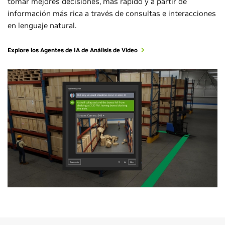
tomar mejores decisiones, más rápido y a partir de
información más rica a través de consultas e interacciones
en lenguaje natural.
Explore los Agentes de IA de Análisis de Video
Inspección Visual Automatizada
Sistema de Transporte Inteligente
Automatización Industrial
Tiendas Minoristas Inteligentes
Seguridad de los robots