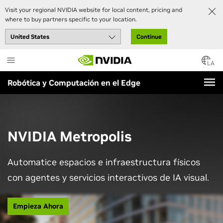
Visit your regional NVIDIA website for local content, pricing and
where to buy partners specific to your location.
Continue
Skip
to
LA
main
Robótica y Computación en el Edge
content
NVIDIA Metropolis
Automatice espacios e infraestructura físicos
con agentes y servicios interactivos de IA visual.
Empieza Ahora