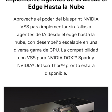
Edge Hasta la Nube
Aproveche el poder del blueprint NVIDIA
VSS para implementar sin fallas a
agentes de IA desde el edge hasta la
nube, con desempeño escalable en una
Desarrolle Agentes de IA de Análisis de
diversa gama de GPU
. La compatibilidad
Video con NVIDIA Metropolis
August 04, 2026
con VSS para NVIDIA DGX™ Spark y
Beyond VLAs: How World Action Models
NVIDIA® Jetson Thor™ pronto estará
El Blueprint de IA de NVIDIA para búsqueda y
Reshape Robot Manipulation
disponible.
resumen de videos le ayuda a desarrollar agentes de
IA de análisis de video que analicen datos de video en
vivo o archivados a través de interacciones en
lenguaje natural.
Vea el Video