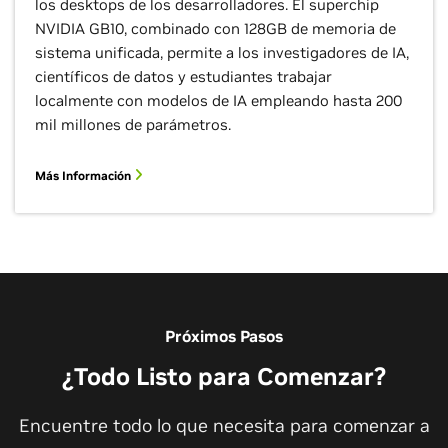
los desktops de los desarrolladores. El superchip
NVIDIA GB10, combinado con 128GB de memoria de
sistema unificada, permite a los investigadores de IA,
científicos de datos y estudiantes trabajar
Fusionar IA en Tiempo Real con Gemelos
Digitales
localmente con modelos de IA empleando hasta 200
mil millones de parámetros.
Descubra la IA que impulsará la próxima fase de la
Más Información
automatización industrial y cómo se desarrollará,
refinará e implementará en simulación mediante el
uso de
gemelos digitales
.
Vea el Video
Próximos Pasos
Ver Todos los Videos
¿Todo Listo para Comenzar?
Encuentre todo lo que necesita para comenzar a