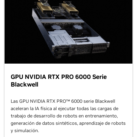
capacidad de respuesta de las ciudades y optimizar la
eficiencia de su infraestructura.
Vea el Video
August 03, 2026
GPU NVIDIA RTX PRO 6000 Serie
How to Run Isolated Tenant Kubernetes
Clusters on Shared GPU Infrastructure
Blackwell
Las GPU NVIDIA RTX PRO™ 6000 serie Blackwell
aceleran la IA física al ejecutar todas las cargas de
trabajo de desarrollo de robots en entrenamiento,
generación de datos sintéticos, aprendizaje de robots
Vea Todas las Noticias para Desarrolladores
y simulación.
Trabaja con Agentes de IA para Inspección