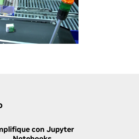
o
mplifique con Jupyter
Notebooks