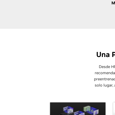
M
Una P
Desde HP
recomendac
preentrenad
solo lugar,