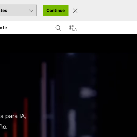
Continue
orte
LA
a para IA,
ño.