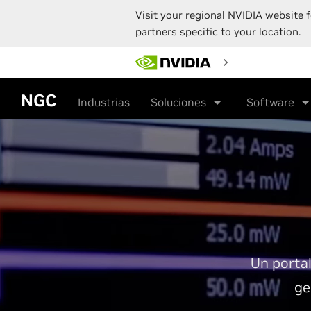
Visit your regional NVIDIA website f
partners specific to your location.
Skip
to
main
content
NGC
Industrias
Soluciones
Software
Un portal
ge