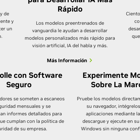
Rápido
y de
Ciento
ente y
co
Los modelos preentrenados de
cer un
desar
vanguardia le ayudan a desarrollar
.
que
modelos personalizados más rápido para
visión artificial, IA del habla y más.
Más Información
olle con Software
Experimente Mo
Seguro
Sobre La Mar
dores se someten a escaneos
Pruebe los modelos directa
guridad mensuales y se
su navegador, intégrelo
an informes detallados para
aplicaciones mediante la
que cumplan con la política de
descargue y ejecute en s
ridad de su empresa.
Windows sin ninguna conf