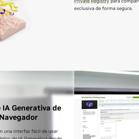
Private Registry
para compart
exclusiva de forma segura.
 IA Generativa de
 Navegador
 una interfaz fácil de usar
elos de IA Generativa desde