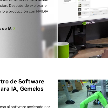
ción. Después de explorar el
arlo a producción con NVIDIA
s de IA
tro de Software
ara IA, Gemelos
eso al software acelerado por