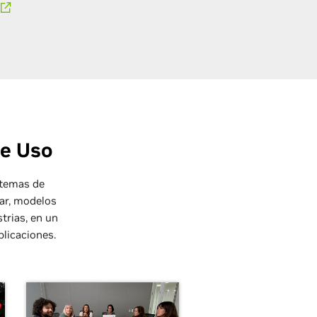
de Uso
stemas de
ar, modelos
trias, en un
plicaciones.