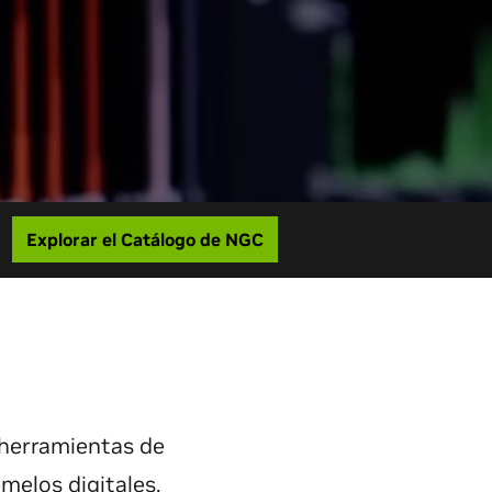
Explorar el Catálogo de NGC
 herramientas de
melos digitales.