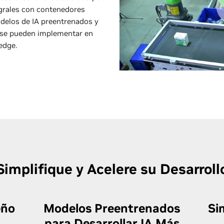
grales con contenedores
delos de IA preentrenados y
e se pueden implementar en
 edge.
Simplifique y Acelere su Desarroll
eño
Modelos Preentrenados
Si
para Desarrollar IA Más