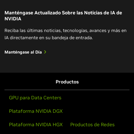
Manténgase Actualizado Sobre las Noticias de IA de
NVIDIA
Introducción a los Microservicios NVIDIA
Reciba las últimas noticias, tecnologías, avances y más en
NIM
IA directamente en su bandeja de entrada.
Descubra cómo NIM posibilita el desarrollo, la
Manténgase al Día
implementación y el escalado de aplicaciones de IA.
Implemente IA Generativa de Forma
Instantánea con NVIDIA NIM en OCI
Inscríbase gratuitamente
Aprenda un método de bajo código para usar los
Productos
microservicios de NVIDIA acelerados por GPU en
Oracle Cloud Infrastructure (OCI) para que
GPU para Data Centers
implemente aplicaciones de IA generativa en
producción con confianza en OCI Container Engine
Plataforma NVIDIA DGX
for Kubernetes (OKE) o bare metal.
Plataforma NVIDIA HGX
Productos de Redes
Vea el Video