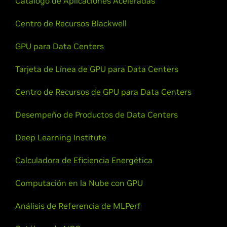
Catálogo de Aplicaciones Aceleradas
tiempo de ejecución optimizado y estándar para
facilitar el acceso al software NVIDIA AI Enterprise.
Centro de Recursos Blackwell
También garantiza la compatibilidad de desarrollo
entre las nubes y la infraestructura local. Desarrolle
GPU para Data Centers
una vez, ejecute en cualquier lugar.
Tarjeta de Línea de GPU para Data Centers
Vea el Video
Centro de Recursos de GPU para Data Centers
Desempeño de Productos de Data Centers
Deep Learning Institute
Calculadora de Eficiencia Energética
Computación en la Nube con GPU
Análisis de Referencia de MLPerf