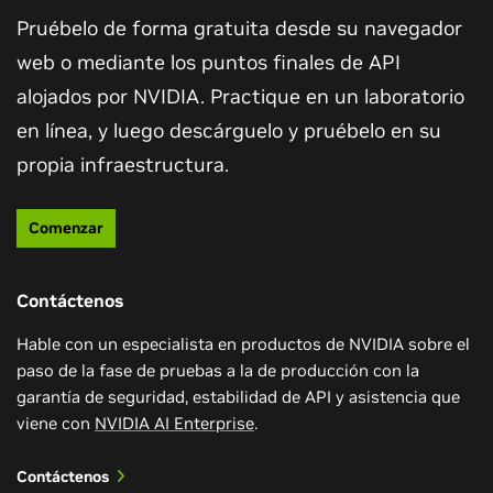
Pruébelo de forma gratuita desde su navegador
Explicación de la IA Generativa
Detección de Vulnerabilidades Impulsada
web o mediante los puntos finales de API
por RAG
alojados por NVIDIA. Practique en un laboratorio
Aprenda los conceptos y aplicaciones de la IA
generativa, así como los desafíos y oportunidades en
en línea, y luego descárguelo y pruébelo en su
Descubra cómo NVIDIA está utilizando la IA
este emocionante campo.
propia infraestructura.
generativa, incluidos NIM, NVIDIA Morpheus y la
generación aumentada por recuperación (RAG), para
Inscríbase gratuitamente
acelerar la detección de vulnerabilidades de software
Comenzar
que garantiza la seguridad de las bibliotecas de
software de NVIDIA AI Enterprise.
Contáctenos
Vea el Video
Hable con un especialista en productos de NVIDIA sobre el
paso de la fase de pruebas a la de producción con la
garantía de seguridad, estabilidad de API y asistencia que
viene con
NVIDIA AI Enterprise
.
Contáctenos