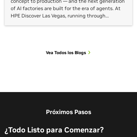
concept to production — and the next generation
of AI factories are built for the era of agents. At
HPE Discover Las Vegas, running through
Thursday, June 18, NVIDIA and HPE are expanding
the HPE AI Factory with NVIDIA, including NVIDIA
Vera CPU and NVIDIA Agent Toolkit […]
Vea Todos los Blogs
Vea Más Sesiones
Próximos Pasos
¿Todo Listo para Comenzar?