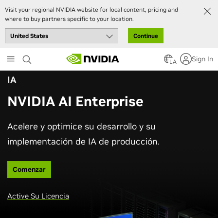
Visit your regional NVIDIA website for local content, pricing and
where to buy partners specific to your location.
Continue
Skip
Sign In
to
LA
main
IA
content
NVIDIA AI Enterprise
Acelere y optimice su desarrollo y su
implementación de IA de producción.
Comenzar
Active Su Licencia