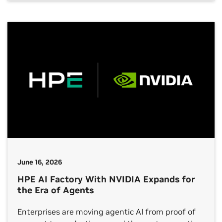
software has long been a pillar of U.S. technology
leadership. In 1969, DARPA connected four
university computers — from UCLA, Stanford,
UCSB […]
June 16, 2026
HPE AI Factory With NVIDIA Expands for
the Era of Agents
Enterprises are moving agentic AI from proof of