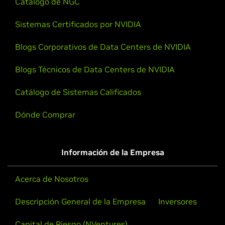
Catálogo de NGC
Sistemas Certificados por NVIDIA
Introducción: NVIDIA AI Enterprise en
Google Cloud
Blogs Corporativos de Data Centers de NVIDIA
El marketplace de NVIDIA AI Enterprise en Google
Blogs Técnicos de Data Centers de NVIDIA
Cloud incluye un VMI que proporciona un tiempo de
ejecución estándar y optimizado para un fácil acceso
Catálogo de Sistemas Calificados
al software NVIDIA AI Enterprise. También garantiza
la compatibilidad de desarrollo entre las nubes y la
Dónde Comprar
infraestructura local. Desarrolle una vez, ejecute en
cualquier lugar.
Información de la Empresa
Vea el Video
Acerca de Nosotros
Descripción General de la Empresa
Inversores
Capital de Riesgo (NVentures)