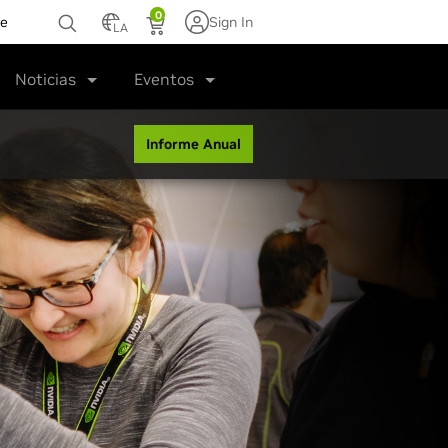
0
te
Sign In
LA
Noticias
Eventos
Informe Anual