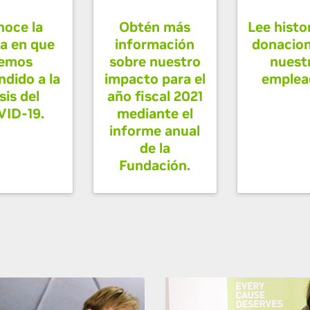
noce la
Obtén más
Lee histo
a en que
información
donacion
emos
sobre nuestro
nuest
ndido a la
impacto para el
emplea
sis del
año fiscal 2021
ID-19.
mediante el
informe anual
de la
Fundación.