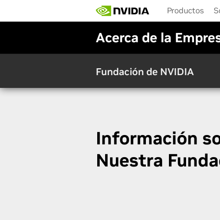
Skip
Productos
S
to
main
Acerca de la Empre
content
Fundación de NVIDIA
Información s
Nuestra Funda