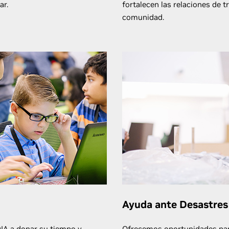
ar.
fortalecen las relaciones de t
comunidad.
Ayuda ante Desastres
IA a donar su tiempo y
Ofrecemos oportunidades par