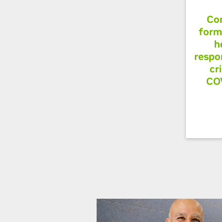
Co
form
h
respo
cri
COV