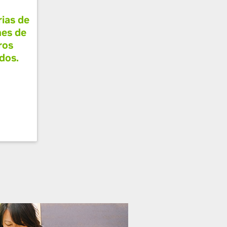
rias de
es de
ros
dos.